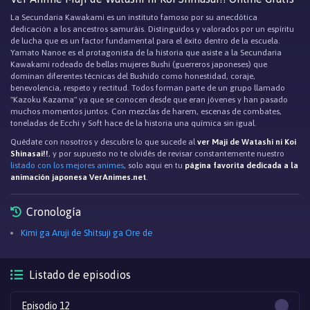
La Secundaria Kawakami es un instituto famoso por su anecdótica
dedicación a los ancestros samuráis. Distinguidos y valorados por un espíritu
de lucha que es un factor fundamental para el éxito dentro de la escuela.
Yamato Nanoe es el protagonista de la historia que asiste a la Secundaria
Kawakami rodeado de bellas mujeres Bushi (guerreros japoneses) que
dominan diferentes técnicas del Bushido como honestidad, coraje,
benevolencia, respeto y rectitud. Todos forman parte de un grupo llamado
"Kazoku Kazama" ya que se conocen desde que eran jóvenes y han pasado
muchos momentos juntos. Con mezclas de harem, escenas de combates,
toneladas de Ecchi y Soft hace de la historia una química sin igual.
Quédate con nosotros y descubre lo que sucede al
ver Maji de Watashi ni Koi
Shinasai!!
, y por supuesto no te olvidés de revisar constantemente nuestro
listado con los mejores animes
, solo aqui en tu
página favorita dedicada a la
animación japonesa VerAnimes.net
.
Cronología
Kimi ga Aruji de Shitsuji ga Ore de
Listado de episodios
Episodio 12