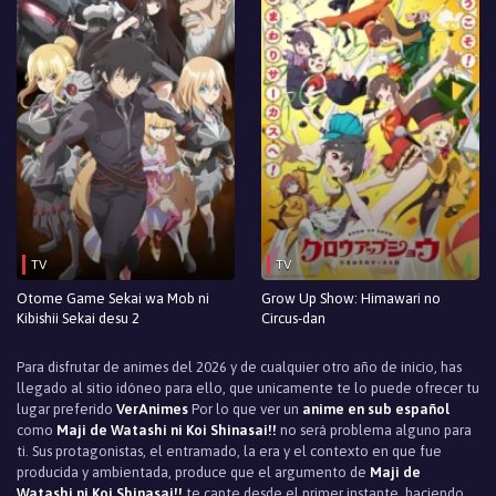
TV
TV
Otome Game Sekai wa Mob ni
Grow Up Show: Himawari no
Kibishii Sekai desu 2
Circus-dan
Para disfrutar de animes del 2026 y de cualquier otro año de inicio, has
llegado al sitio idóneo para ello, que unicamente te lo puede ofrecer tu
lugar preferido
VerAnimes
Por lo que ver un
anime en sub español
como
Maji de Watashi ni Koi Shinasai!!
no será problema alguno para
ti. Sus protagonistas, el entramado, la era y el contexto en que fue
producida y ambientada, produce que el argumento de
Maji de
Watashi ni Koi Shinasai!!
te capte desde el primer instante, haciendo