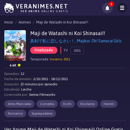
1
VERANIMES.NET
VER ANIME
ONLINE GRATIS
Inicio
Animes
Maji de Watashi ni Koi Shinasai!!
Maji de Watashi ni Koi Shinasai!!
真剣で私に恋しなさい！, Majikoi: Oh! Samurai Girls
Finalizado
TV
2011
Temporada:
Invierno 2011
6.68
Episodios:
12
Fecha de emisión:
2/10/2011 - 18/12/2011
Duración:
23 minutos por episodio
Estudio(s):
Lerche
Licenciada por:
Sentai Filmworks
Artes Marciales
Comedia
Ecchi
Escolares
Harem
Romance
Superpoderes
Ver Anime Maji de Watashi ni Koi Shinasai!! Online Gratis