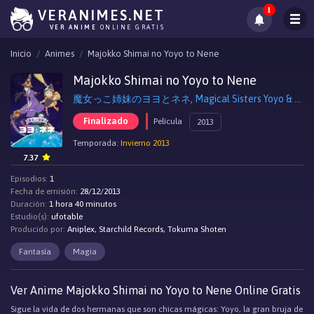
1
VERANIMES.NET
VER ANIME
ONLINE GRATIS
Inicio
Animes
Majokko Shimai no Yoyo to Nene
Majokko Shimai no Yoyo to Nene
魔女っこ姉妹のヨヨとネネ, Magical Sisters Yoyo & Nene
Finalizado
Película
2013
Temporada:
Invierno 2013
7.37
Episodios:
1
Fecha de emisión:
28/12/2013
Duración:
1 hora 40 minutos
Estudio(s):
ufotable
Producido por:
Aniplex, Starchild Records, Tokuma Shoten
Fantasía
Magia
Ver Anime Majokko Shimai no Yoyo to Nene Online Gratis
Sigue la vida de dos hermanas que son chicas mágicas: Yoyo, la gran bruja de