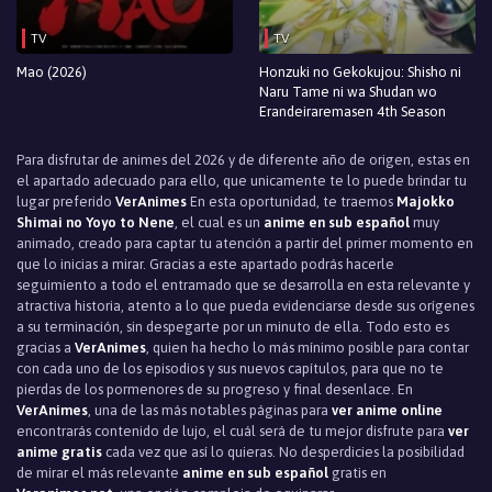
TV
TV
Mao (2026)
Honzuki no Gekokujou: Shisho ni
Naru Tame ni wa Shudan wo
Erandeiraremasen 4th Season
Para disfrutar de animes del 2026 y de diferente año de origen, estas en
el apartado adecuado para ello, que unicamente te lo puede brindar tu
lugar preferido
VerAnimes
En esta oportunidad, te traemos
Majokko
Shimai no Yoyo to Nene
, el cual es un
anime en sub español
muy
animado, creado para captar tu atención a partir del primer momento en
que lo inicias a mirar. Gracias a este apartado podrás hacerle
seguimiento a todo el entramado que se desarrolla en esta relevante y
atractiva historia, atento a lo que pueda evidenciarse desde sus orígenes
a su terminación, sin despegarte por un minuto de ella. Todo esto es
gracias a
VerAnimes
, quien ha hecho lo más mínimo posible para contar
con cada uno de los episodios y sus nuevos capítulos, para que no te
pierdas de los pormenores de su progreso y final desenlace. En
VerAnimes
, una de las más notables páginas para
ver anime online
encontrarás contenido de lujo, el cuál será de tu mejor disfrute para
ver
anime gratis
cada vez que así lo quieras. No desperdicies la posibilidad
de mirar el más relevante
anime en sub español
gratis en