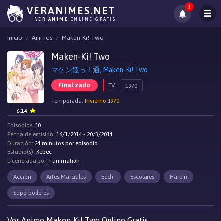
1
VERANIMES.NET
VER ANIME
ONLINE GRATIS
Inicio
Animes
Maken-Ki! Two
Maken-Ki! Two
マケン姫っ！通, Maken-Ki! Two
Finalizado
TV
1970
Temporada:
Invierno 1970
6.14
Episodios:
10
Fecha de emisión:
16/1/2014 - 20/3/2014
Duración:
24 minutos por episodio
Estudio(s):
Xebec
Licenciada por:
Funimation
Acción
Artes Marciales
Ecchi
Escolares
Harem
Superpoderes
Ver Anime Maken-Ki! Two Online Gratis