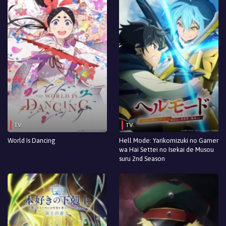
TV
TV
World Is Dancing
Hell Mode: Yarikomizuki no Gamer
wa Hai Settei no Isekai de Musou
suru 2nd Season