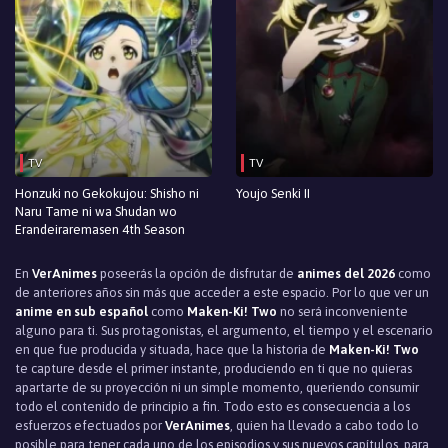
TV
TV
Honzuki no Gekokujou: Shisho ni
Youjo Senki II
Naru Tame ni wa Shudan wo
Erandeiraremasen 4th Season
En
VerAnimes
poseerás la opción de disfrutar de
animes del 2026
como
de anteriores años sin más que acceder a este espacio. Por lo que ver un
anime en sub español
como
Maken-Ki! Two
no será inconveniente
alguno para ti. Sus protagonistas, el argumento, el tiempo y el escenario
en que fue producida y situada, hace que la historia de
Maken-Ki! Two
te capture desde el primer instante, produciendo en ti que no quieras
apartarte de su proyección ni un simple momento, queriendo consumir
todo el contenido de principio a fin. Todo esto es consecuencia a los
esfuerzos efectuados por
VerAnimes
, quien ha llevado a cabo todo lo
posible para tener cada uno de los episodios y sus nuevos capítulos, para