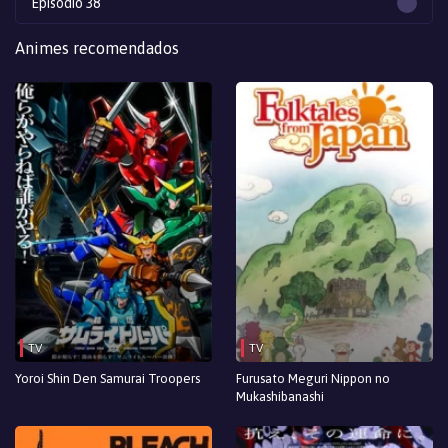
Episodio 38
Episodio 37
Animes recomendados
Episodio 36
Episodio 35
Episodio 34
Episodio 33
Episodio 32
Episodio 31
Episodio 30
TV
TV
Episodio 29
Yoroi Shin Den Samurai Troopers
Furusato Meguri Nippon no
Mukashibanashi
Episodio 28