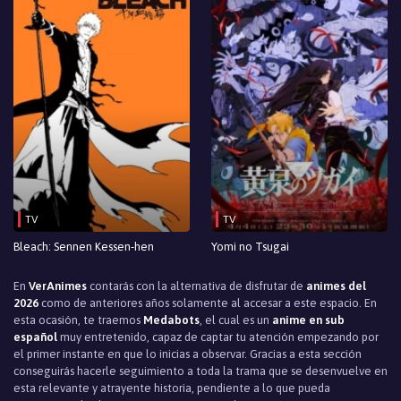
Episodio 27
Episodio 26
Episodio 25
Episodio 24
Episodio 23
Episodio 22
TV
TV
Episodio 21
Bleach: Sennen Kessen-hen
Yomi no Tsugai
Episodio 20
En
VerAnimes
contarás con la alternativa de disfrutar de
animes del
Episodio 19
2026
como de anteriores años solamente al accesar a este espacio. En
esta ocasión, te traemos
Medabots
, el cual es un
anime en sub
Episodio 18
español
muy entretenido, capaz de captar tu atención empezando por
el primer instante en que lo inicias a observar. Gracias a esta sección
conseguirás hacerle seguimiento a toda la trama que se desenvuelve en
Episodio 17
esta relevante y atrayente historia, pendiente a lo que pueda