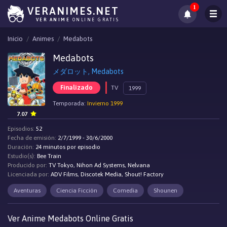
1
VERANIMES.NET
VER ANIME
ONLINE GRATIS
Inicio
Animes
Medabots
Medabots
メダロット, Medabots
Finalizado
TV
1999
Temporada:
Invierno 1999
7.07
Episodios:
52
Fecha de emisión:
2/7/1999 - 30/6/2000
Duración:
24 minutos por episodio
Estudio(s):
Bee Train
Producido por:
TV Tokyo, Nihon Ad Systems, Nelvana
Licenciada por:
ADV Films, Discotek Media, Shout! Factory
Aventuras
Ciencia Ficción
Comedia
Shounen
Ver Anime Medabots Online Gratis