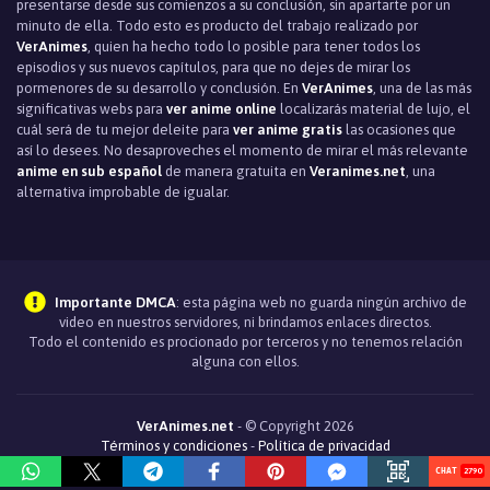
presentarse desde sus comienzos a su conclusión, sin apartarte por un
Episodio 16
minuto de ella. Todo esto es producto del trabajo realizado por
VerAnimes
, quien ha hecho todo lo posible para tener todos los
Episodio 15
episodios y sus nuevos capítulos, para que no dejes de mirar los
pormenores de su desarrollo y conclusión. En
VerAnimes
, una de las más
Episodio 14
significativas webs para
ver anime online
localizarás material de lujo, el
cuál será de tu mejor deleite para
ver anime gratis
las ocasiones que
Episodio 13
así lo desees. No desaproveches el momento de mirar el más relevante
anime en sub español
de manera gratuita en
Veranimes.net
, una
Episodio 12
alternativa improbable de igualar.
Episodio 11
Episodio 10
Importante DMCA
: esta página web no guarda ningún archivo de
video en nuestros servidores, ni brindamos enlaces directos.
Episodio 9
Todo el contenido es procionado por terceros y no tenemos relación
alguna con ellos.
Episodio 8
Episodio 7
VerAnimes.net
- © Copyright 2026
Términos y condiciones
-
Política de privacidad
Episodio 6
2790