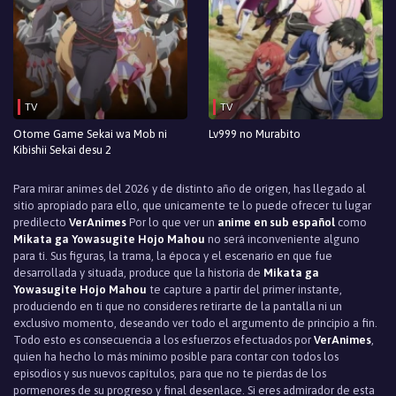
TV
TV
Otome Game Sekai wa Mob ni
Lv999 no Murabito
Kibishii Sekai desu 2
Para mirar animes del 2026 y de distinto año de origen, has llegado al
sitio apropiado para ello, que unicamente te lo puede ofrecer tu lugar
predilecto
VerAnimes
Por lo que ver un
anime en sub español
como
Mikata ga Yowasugite Hojo Mahou
no será inconveniente alguno
para ti. Sus figuras, la trama, la época y el escenario en que fue
desarrollada y situada, produce que la historia de
Mikata ga
Yowasugite Hojo Mahou
te capture a partir del primer instante,
produciendo en ti que no consideres retirarte de la pantalla ni un
exclusivo momento, deseando ver todo el argumento de principio a fin.
Todo esto es consecuencia a los esfuerzos efectuados por
VerAnimes
,
quien ha hecho lo más mínimo posible para contar con todos los
episodios y sus nuevos capítulos, para que no te pierdas de los
pormenores de su progreso y final desenlace. Si eres admirador de esta