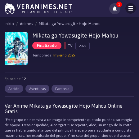
1
VERANIMES.NET
VER ANIME
ONLINE GRATIS
Inicio
Animes
Mikata ga Yowasugite Hojo Mahou
Mikata ga Yowasugite Hojo Mahou
Finalizado
TV
2025
Temporada:
Invierno 2025
Episodios:
12
Acción
Aventuras
Fantasía
Ver Anime Mikata ga Yowasugite Hojo Mahou Online
Gratis
"Este grupo no necesita a un mago incompetente que solo puede usar magia
de apoyo. Estás despedido, Alec Ygret." De repente, Alec, un mago de la corte
que se había unido al grupo del príncipe heredero para ayudarle a conquistar
mazmorras, fue expulsado del grupo. Y no solo del grupo, sino que el acoso