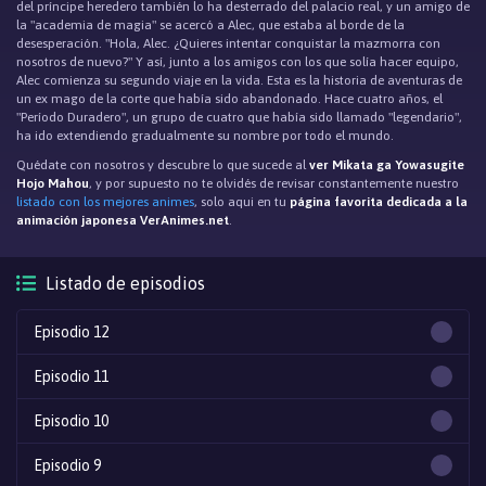
del príncipe heredero también lo ha desterrado del palacio real, y un amigo de
la "academia de magia" se acercó a Alec, que estaba al borde de la
desesperación. "Hola, Alec. ¿Quieres intentar conquistar la mazmorra con
nosotros de nuevo?" Y así, junto a los amigos con los que solía hacer equipo,
Alec comienza su segundo viaje en la vida. Esta es la historia de aventuras de
un ex mago de la corte que había sido abandonado. Hace cuatro años, el
"Período Duradero", un grupo de cuatro que había sido llamado "legendario",
ha ido extendiendo gradualmente su nombre por todo el mundo.
Quédate con nosotros y descubre lo que sucede al
ver Mikata ga Yowasugite
Hojo Mahou
, y por supuesto no te olvidés de revisar constantemente nuestro
listado con los mejores animes
, solo aqui en tu
página favorita dedicada a la
animación japonesa VerAnimes.net
.
Listado de episodios
Episodio 12
Episodio 11
Episodio 10
Episodio 9