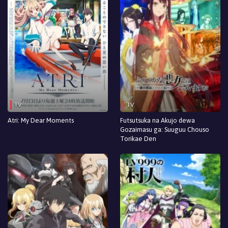
TV
TV
Atri: My Dear Moments
Futsutsuka na Akujo dewa
Gozaimasu ga: Suuguu Chouso
Torikae Den