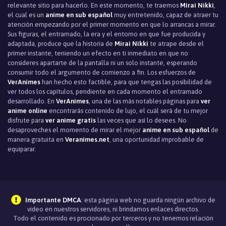
relevante sitio para hacerlo. En este momento, te traemos
Mirai Nikki
,
el cual es un
anime en sub español
muy entretenido, capaz de atraer tu
atención empezando por el primer momento en que lo arrancas a mirar.
Sus figuras, el entramado, la era y el entorno en que fue producida y
adaptada, produce que la historia de
Mirai Nikki
te atrape desde el
primer instante, teniendo un efecto en ti inmediato en que no
consideres apartarte de la pantalla ni un solo instante, esperando
consumir todo el argumento de comienzo a fin. Los esfuerzos de
VerAnimes
han hecho esto factible, para que tengas las posibilidad de
ver todos los capítulos, pendiente en cada momento el entramado
desarrollado. En
VerAnimes
, una de las más notables páginas para
ver
anime online
encontrarás contenido de lujo, el cuál será de tu mejor
disfrute para
ver anime gratis
las veces que así lo desees. No
desaproveches el momento de mirar el mejor
anime en sub español
de
manera gratuita en
Veranimes.net
, una oportunidad improbable de
equiparar.
Importante DMCA
: esta página web no guarda ningún archivo de
video en nuestros servidores, ni brindamos enlaces directos.
Todo el contenido es procionado por terceros y no tenemos relación