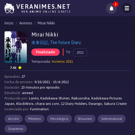
1
VERANIMES.NET
VER ANIME
ONLINE GRATIS
Inicio
Animes
Mirai Nikki
Mirai Nikki
未来日記, The Future Diary
Finalizado
TV
2011
Temporada:
Invierno 2011
7.43
Episodios:
27
Fecha de emisión:
9/10/2011 - 15/4/2012
Duración:
23 minutos por episodio
Estudio(s):
asread.
Producido por:
Lantis, Kadokawa Shoten, Rakuonsha, Kadokawa Pictures
Japan, KlockWorx, chara-ani.com, 12 Diary Holders, Dwango, Sakura Create
Licenciada por:
Funimation
Acción
Misterio
Psicológico
Shounen
Sobrenatural
Suspenso