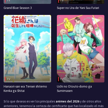
TV
TV
Episodio 4
Grand Blue Season 3
Super no Ura de Yani Suu Futari
Episodio 3
Episodio 2
Episodio 1
TV
TV
Hanaori-san wa Tensei shitemo
Uchi no Otouto-domo ga
Kenka ga Shitai
Sumimasen
Si lo que deseas es ver los principales
animes del 2026
y de otros años
anteriores, tenemos la certeza de certificarte que has localizado el más