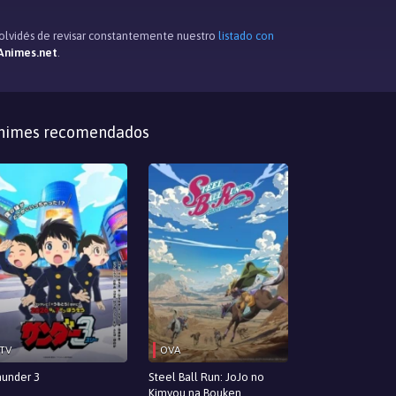
e olvidés de revisar constantemente nuestro
listado con
Animes.net
.
nimes recomendados
TV
OVA
under 3
Steel Ball Run: JoJo no
Kimyou na Bouken