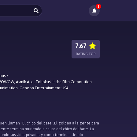
1
7.67
RATING TOP
ouse
OWOW, Asmik Ace, Tohokushinsha Film Corporation
Funimation, Geneon Entertainment USA
ien llaman "El chico del bate".Él golpea a la gente para
 gente termina muriendo a causa del chico del bate. La
ntando sus vidas privadas y como terminan siendo