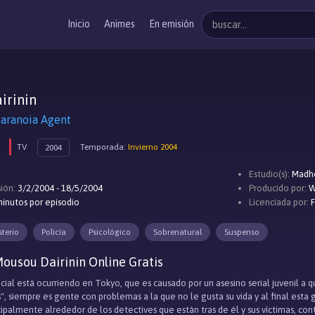
Inicio
Animes
En emisión
irinin
anoia Agent
TV
Temporada:
Invierno 2004
2004
Estudio(s):
Madh
ión:
3/2/2004 - 18/5/2004
Producido por:
W
inutos por episodio
Licenciada por:
sterio
Policía
Psicológico
Sobrenatural
Suspenso
ousou Dairinin Online Gratis
al está ocurriendo en Tokyo, que es causado por un asesino serial juvenil a qu
", siempre es gente con problemas a la que no le gusta su vida y al final esta
incipalmente alrededor de los detectives que están tras de él y sus víctimas, co