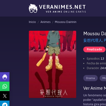
VERANIMES.NET
VER ANIME
ONLINE GRATIS
Inicio
Animes
Mousou Dairinin
Mousou Da
妄想代理人, Par
Finalizado
Episodios:
13
Fecha de emis
Duración:
24 m
Drama
Mi
Ver Anime M
Un fenómeno soci
poder "ayudarlos
historia gira pr