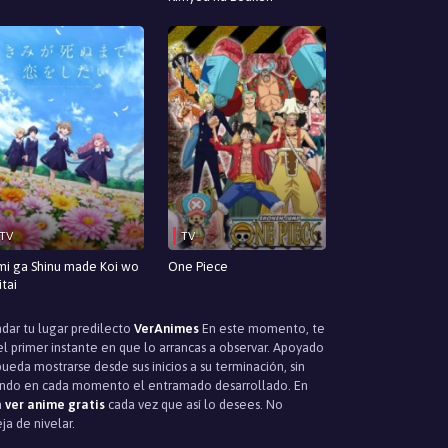
TV
TV
mi ga Shinu made Koi wo
One Piece
itai
ndar tu lugar predilecto
VerAnimes
En este momento, te
 primer instante en que lo arrancas a observar. Apoyado
eda mostrarse desde sus inicios a su terminación, sin
uiendo en cada momento el entramado desarrollado. En
a
ver anime gratis
cada vez que así lo desees. No
ja de nivelar.