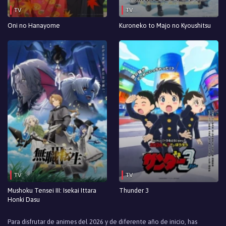
TV
TV
Oni no Hanayome
Kuroneko to Majo no Kyoushitsu
TV
TV
Mushoku Tensei III: Isekai Ittara
Thunder 3
Honki Dasu
Para disfrutar de animes del 2026 y de diferente año de inicio, has