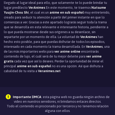
llegado al lugar ideal para ello, que solamente te lo puede brindar tu
lugar predilecto
VerAnimes
En este momento, te traemos
Natsume
Yuujin-Chou Shi
, el cual es un
anime en sub español
muy entretenido,
creado para seducir tu atención a partir del primer instante en que lo
comienzas a ver. Gracias a este apartado lograrás seguir toda la trama
que se desarrolla en esta relevante e interesante historia, pendiente a
lo que pueda mostrarse desde sus orígenes a su desenlace, sin
separtarte por un momento de ella. La voluntad de
VerAnimes
han
hecho esto posible, para que puedas disfrutar de todos los episodios,
interesado en cada momento la trama desarrollada. En
VerAnimes
, una
de las más importantes webs para
ver anime online
encontrarás
contenido de lujo, el cuál será de tu mejor deleite para
ver anime
gratis
cada vez que así lo desees. Perder la oportunidad de mirar el
principal
anime en sub español
no es una opción. Así que disfruta a
cabalidad de tu visita a
Veranimes.net
Importante DMCA
: esta página web no guarda ningún archivo de
video en nuestros servidores, ni brindamos enlaces directos.
Todo el contenido es procionado por terceros y no tenemos relación
alguna con ellos.