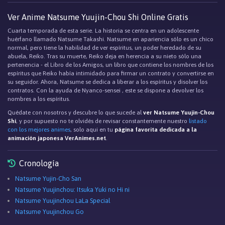
Ver Anime Natsume Yuujin-Chou Shi Online Gratis
Cuarta temporada de esta serie. La historia se centra en un adolescente
huérfano llamado Natsume Takashi. Natsume en apariencia sólo es un chico
normal, pero tiene la habilidad de ver espíritus, un poder heredado de su
abuela, Reiko. Tras su muerte, Reiko deja en herencia a su nieto sólo una
pertenencia - el Libro de los Amigos, un libro que contiene los nombres de los
espíritus que Reiko había intimidado para firmar un contrato y convertirse en
su seguidor. Ahora, Natsume se dedica a liberar a los espíritus y disolver los
contratos. Con la ayuda de Nyanco-sensei , este se dispone a devolver los
nombres a los espíritus.
Quédate con nosotros y descubre lo que sucede al
ver Natsume Yuujin-Chou
Shi
, y por supuesto no te olvidés de revisar constantemente nuestro
listado
con los mejores animes
, solo aqui en tu
página favorita dedicada a la
animación japonesa VerAnimes.net
.
Cronología
Natsume Yujin-Cho San
Natsume Yuujinchou: Itsuka Yuki no Hi ni
Natsume Yuujinchou LaLa Special
Natsume Yuujinchou Go