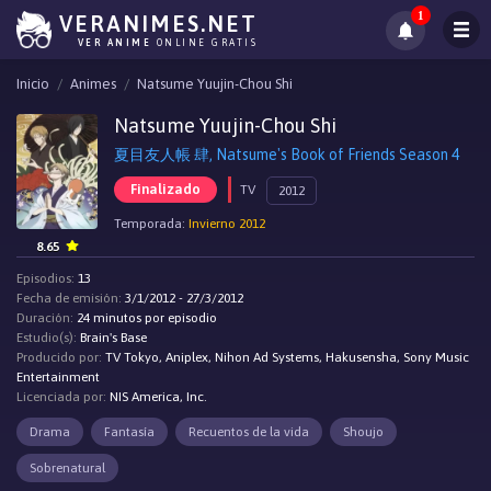
1
VERANIMES.NET
VER ANIME
ONLINE GRATIS
Inicio
Animes
Natsume Yuujin-Chou Shi
Natsume Yuujin-Chou Shi
夏目友人帳 肆, Natsume's Book of Friends Season 4
Finalizado
TV
2012
Temporada:
Invierno 2012
8.65
Episodios:
13
Fecha de emisión:
3/1/2012 - 27/3/2012
Duración:
24 minutos por episodio
Estudio(s):
Brain's Base
Producido por:
TV Tokyo, Aniplex, Nihon Ad Systems, Hakusensha, Sony Music
Entertainment
Licenciada por:
NIS America, Inc.
Drama
Fantasía
Recuentos de la vida
Shoujo
Sobrenatural