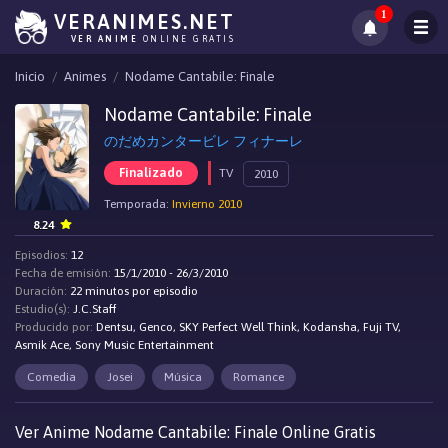
1
VERANIMES.NET
VER ANIME
ONLINE GRATIS
Inicio
Animes
Nodame Cantabile: Finale
Nodame Cantabile: Finale
のだめカンタービレ フィナーレ
Finalizado
TV
2010
Temporada:
Invierno 2010
8.24
Episodios:
12
Fecha de emisión:
15/1/2010 - 26/3/2010
Duración:
22 minutos por episodio
Estudio(s):
J.C.Staff
Producido por:
Dentsu, Genco, SKY Perfect Well Think, Kodansha, Fuji TV,
Asmik Ace, Sony Music Entertainment
Comedia
Josei
Música
Romance
Ver Anime Nodame Cantabile: Finale Online Gratis