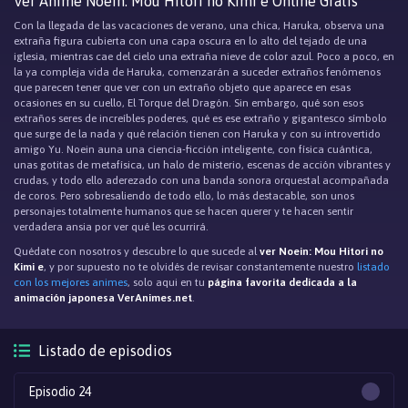
Ver Anime Noein: Mou Hitori no Kimi e Online Gratis
Con la llegada de las vacaciones de verano, una chica, Haruka, observa una
extraña figura cubierta con una capa oscura en lo alto del tejado de una
iglesia, mientras cae del cielo una extraña nieve de color azul. Poco a poco, en
la ya compleja vida de Haruka, comenzarán a suceder extraños fenómenos
que parecen tener que ver con un extraño objeto que aparece en esas
ocasiones en su cuello, El Torque del Dragón. Sin embargo, qué son esos
extraños seres de increíbles poderes, qué es ese extraño y gigantesco símbolo
que surge de la nada y qué relación tienen con Haruka y con su introvertido
amigo Yu. Noein auna una ciencia-ficción inteligente, con física cuántica,
unas gotitas de metafísica, un halo de misterio, escenas de acción vibrantes y
crudas, y todo ello aderezado con una banda sonora orquestal acompañada
de coros. Pero sobresaliendo de todo ello, lo más destacable, son unos
personajes totalmente humanos que se hacen querer y te hacen sentir
verdadera ansia por ver qué les ocurrirá.
Quédate con nosotros y descubre lo que sucede al
ver Noein: Mou Hitori no
Kimi e
, y por supuesto no te olvidés de revisar constantemente nuestro
listado
con los mejores animes
, solo aqui en tu
página favorita dedicada a la
animación japonesa VerAnimes.net
.
Listado de episodios
Episodio 24