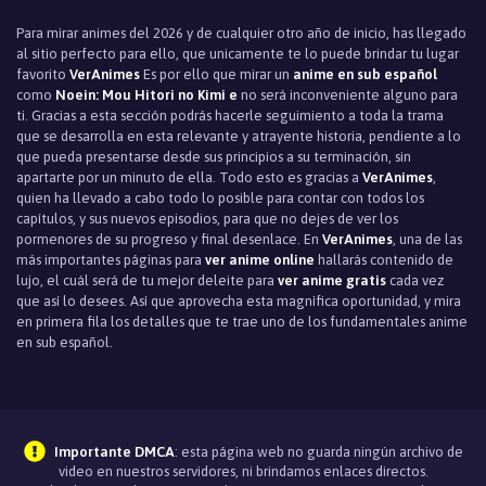
Para mirar animes del 2026 y de cualquier otro año de inicio, has llegado
al sitio perfecto para ello, que unicamente te lo puede brindar tu lugar
favorito
VerAnimes
Es por ello que mirar un
anime en sub español
como
Noein: Mou Hitori no Kimi e
no será inconveniente alguno para
ti. Gracias a esta sección podrás hacerle seguimiento a toda la trama
que se desarrolla en esta relevante y atrayente historia, pendiente a lo
que pueda presentarse desde sus principios a su terminación, sin
apartarte por un minuto de ella. Todo esto es gracias a
VerAnimes
,
quien ha llevado a cabo todo lo posible para contar con todos los
capítulos, y sus nuevos episodios, para que no dejes de ver los
pormenores de su progreso y final desenlace. En
VerAnimes
, una de las
más importantes páginas para
ver anime online
hallarás contenido de
lujo, el cuál será de tu mejor deleite para
ver anime gratis
cada vez
que así lo desees. Así que aprovecha esta magnìfica oportunidad, y mira
en primera fila los detalles que te trae uno de los fundamentales anime
en sub español.
Importante DMCA
: esta página web no guarda ningún archivo de
video en nuestros servidores, ni brindamos enlaces directos.