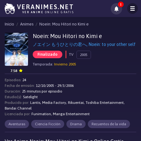
1
VERANIMES.NET
VER ANIME
ONLINE GRATIS
Inicio
Animes
Noein: Mou Hitori no Kimi e
Noein: Mou Hitori no Kimi e
ノエイン もうひとりの君へ, Noein: to your other self
Finalizado
TV
2005
Temporada:
Invierno 2005
7.58
Episodios:
24
Fecha de emisión:
12/10/2005 - 29/3/2006
Duración:
25 minutos por episodio
Estudio(s):
Satelight
Producido por:
Lantis, Media Factory, Rikuentai, Toshiba Entertainment,
Bandai Channel
Licenciada por:
Funimation, Manga Entertainment
Aventuras
Ciencia Ficción
Drama
Recuentos de la vida