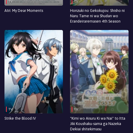
TV
TV
Episodio 1
Atri: My Dear Moments
Honzuki no Gekokujou: Shisho ni
Naru Tame ni wa Shudan wo
Erandeiraremasen 4th Season
TV
TV
Strike the Blood IV
"Kimi wo Aisuru Ki wa Nai" to Itta
Jiki Koushaku-sama ga Nazeka
Dekiai shitekimasu