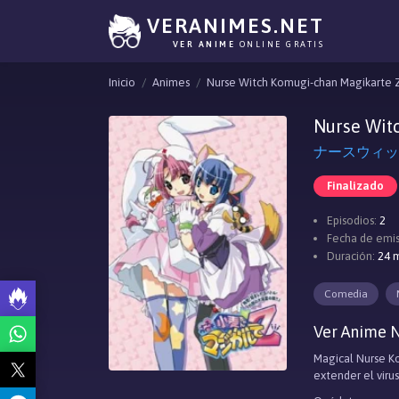
VERANIMES.NET
VER ANIME
ONLINE GRATIS
Inicio
Animes
Nurse Witch Komugi-chan Magikarte 
Nurse Wit
ナースウィッ
Finalizado
Episodios:
2
Fecha de emis
Duración:
24 m
Comedia
Ver Anime N
Magical Nurse Ko
extender el viru