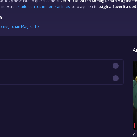
otros y descubre lo que sucede al
ver Nurse Witch Komugi-chan Magikarte
 nuestro
listado con los mejores animes
, solo aqui en tu
página favorita ded
a
Komugi-chan Magikarte
A
Ya