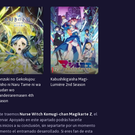
TV
TV
nzuki no Gekokujou:
Kabushikigaisha Magi-
isho ni Naru Tame ni wa
Lumière 2nd Season
udan wo
andeiraremasen 4th
ason
, te traemos
Nurse Witch Komugi-chan Magikarte Z
, el
servar. Apoyado en este apartado podrás hacerle
 inicios a su conclusión, sin separtarte por un momento
mento el entramado desarrollado. Si eres fan de esta