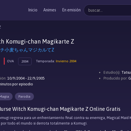
Inicio
Animes
En emisión
Z
ch Komugi-chan Magikarte Z
チ小麦ちゃんマジカルてZ
OVA
Temporada:
Invierno 2004
2004
Estudio(s):
Tatsu
ión:
10/9/2004 - 22/9/2005
Producido por:
G
inutos por episodio
Magia
Parodia
urse Witch Komugi-chan Magikarte Z Online Gratis
mugi regresa para un enfrentamiento final contra su enemiga, Magical Maid Ko
s por todo el mundo si derrota totalmente a Komugi.