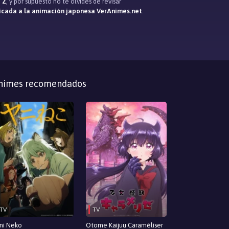
 Z
, y por supuesto no te olvidés de revisar
icada a la animación japonesa VerAnimes.net
.
nimes recomendados
TV
TV
ni Neko
Otome Kaijuu Caraméliser