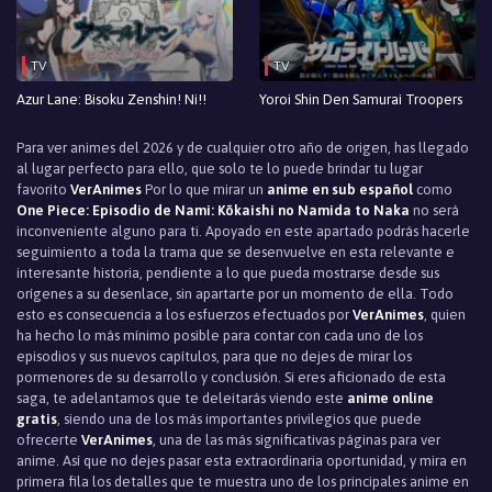
TV
TV
Azur Lane: Bisoku Zenshin! Ni!!
Yoroi Shin Den Samurai Troopers
Para ver animes del 2026 y de cualquier otro año de origen, has llegado
al lugar perfecto para ello, que solo te lo puede brindar tu lugar
favorito
VerAnimes
Por lo que mirar un
anime en sub español
como
One Piece: Episodio de Nami: Kōkaishi no Namida to Naka
no será
inconveniente alguno para ti. Apoyado en este apartado podrás hacerle
seguimiento a toda la trama que se desenvuelve en esta relevante e
interesante historia, pendiente a lo que pueda mostrarse desde sus
orígenes a su desenlace, sin apartarte por un momento de ella. Todo
esto es consecuencia a los esfuerzos efectuados por
VerAnimes
, quien
ha hecho lo más mínimo posible para contar con cada uno de los
episodios y sus nuevos capítulos, para que no dejes de mirar los
pormenores de su desarrollo y conclusión. Si eres aficionado de esta
saga, te adelantamos que te deleitarás viendo este
anime online
gratis
, siendo una de los más importantes privilegios que puede
ofrecerte
VerAnimes
, una de las más significativas páginas para ver
anime. Así que no dejes pasar esta extraordinaria oportunidad, y mira en
primera fila los detalles que te muestra uno de los principales anime en