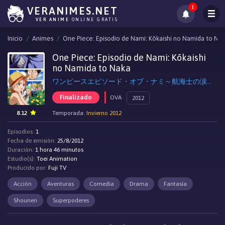
1
VERANIMES.NET
VER ANIME
ONLINE GRATIS
Inicio
Animes
One Piece: Episodio de Nami: Kōkaishi no Namida to Na
One Piece: Episodio de Nami: Kōkaishi
no Namida to Naka
ワンピースエピソード・オブ・ナミ～航海士の涙と仲間の絆～
Finalizado
OVA
2012
8.12
Temporada:
Invierno 2012
Episodios:
1
Fecha de emisión:
25/8/2012
Duración:
1 hora 46 minutos
Estudio(s):
Toei Animation
Producido por:
Fuji TV
Acción
Aventuras
Comedia
Drama
Fantasía
Shounen
Superpoderes