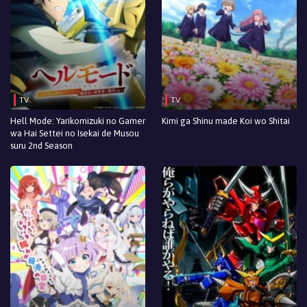
TV
TV
Hell Mode: Yarikomizuki no Gamer
Kimi ga Shinu made Koi wo Shitai
wa Hai Settei no Isekai de Musou
suru 2nd Season