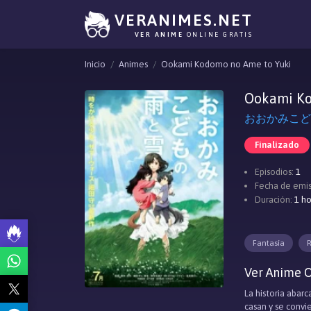
VERANIMES.NET
VER ANIME
ONLINE GRATIS
Inicio
Animes
Ookami Kodomo no Ame to Yuki
Ookami Ko
おおかみこどもの
Finalizado
Episodios:
1
Fecha de emis
Duración:
1 ho
Fantasía
R
Ver Anime 
La historia abar
casan y se convi