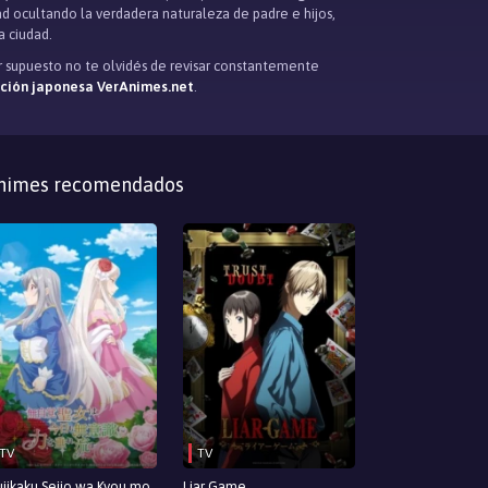
udad ocultando la verdadera naturaleza de padre e hijos,
a ciudad.
or supuesto no te olvidés de revisar constantemente
ación japonesa VerAnimes.net
.
nimes recomendados
TV
TV
jikaku Seijo wa Kyou mo
Liar Game