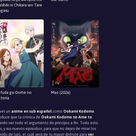
ishiki ni Chikara wo Tare
agasu
TV
TV
fuda ga Oome no
Mao (2026)
ctoria
 ver un
anime en sub español
como
Ookami Kodomo
roduce que la crónica de
Ookami Kodomo no Ame to
ndo ver todo el argumento de principio a fin. Todo esto
s, y sus nuevos episodios, para que no dejes de mirar los
ido de lujo, el cuál será de tu mayor disfrute para
ver