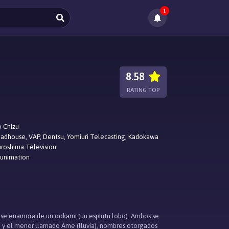
1
8.58
RATING TOP
o Chizu
adhouse, VAP, Dentsu, Yomiuri Telecasting, Kadokawa
iroshima Television
Funimation
e se enamora de un ookami (un espíritu lobo). Ambos se
e) y el menor llamado Ame (lluvia), nombres otorgados