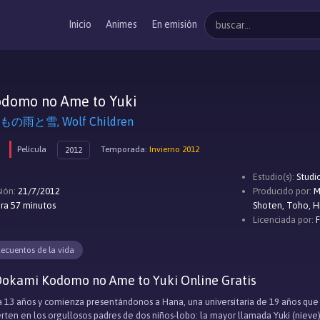
Inicio
Animes
En emisión
domo no Ame to Yuki
雨と雪, Wolf Children
Película
Temporada:
Invierno 2012
2012
Estudio(s):
Studi
ión:
21/7/2012
Producido por:
M
ra 57 minutos
Shoten, Toho, H
Licenciada por:
ecuentos de la vida
Ookami Kodomo no Ame to Yuki Online Gratis
ca 13 años y comienza presentándonos a Hana, una universitaria de 19 años qu
erten en los orgullosos padres de dos niños-lobo: la mayor llamada Yuki (niev