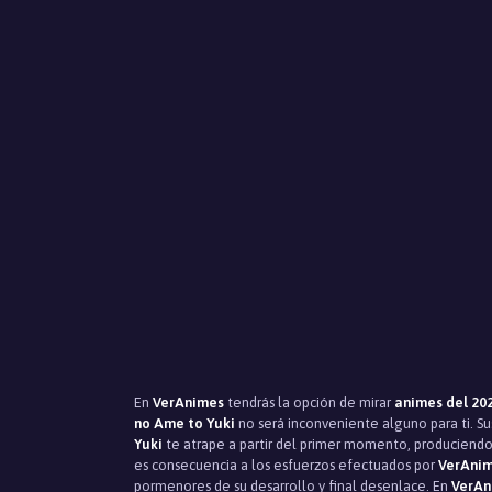
En
VerAnimes
tendrás la opción de mirar
animes del 20
no Ame to Yuki
no será inconveniente alguno para ti. Su
Yuki
te atrape a partir del primer momento, produciendo
es consecuencia a los esfuerzos efectuados por
VerAni
pormenores de su desarrollo y final desenlace. En
VerAn