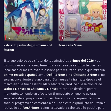
TV
TV
Kabushikigaisha Magi-Lumière 2nd
Kore Kaite Shine
Season
Si lo que quieres es disfrutar de los principales
animes del 2026
y de
distintos años anteriores, tenemos la certeza de certificarte que has
localizado el más relevante espacio para realizarlo. Por lo que mirar un
anime en sub español
como
Ookii 1 Nensei to Chiisana 2 Nensei
no
será inconveniente alguno para ti. Sus figuras, la trama, la época y el
marco en que fue desarrollada y adaptada, produce que la crónica de
Ookii 1 Nensei to Chiisana 2 Nensei
te capture desde el primer
momento, teniendo un efecto en ti inmediato en que no quieras
separarte de su proyección ni un exclusivo instante, esperando mirar
todo el programa de comienzo a fin. Todo esto es producto del trabajo
realizado por
VerAnimes
, quien ha llevado a cabo todo lo posible para