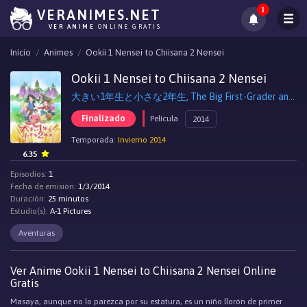
1
VERANIMES.NET
VER ANIME
ONLINE GRATIS
Inicio
Animes
Ookii 1 Nensei to Chiisana 2 Nensei
Ookii 1 Nensei to Chiisana 2 Nensei
大きい1年生と小さな2年生, The Big First-Grader and the Small Second-Grader
Finalizado
Película
2014
Temporada:
Invierno 2014
6.35
Episodios:
1
Fecha de emisión:
1/3/2014
Duración:
25 minutos
Estudio(s):
A-1 Pictures
Aventuras
Ver Anime Ookii 1 Nensei to Chiisana 2 Nensei Online
Gratis
Masaya, aunque no lo parezca por su estatura, es un niño llorón de primer