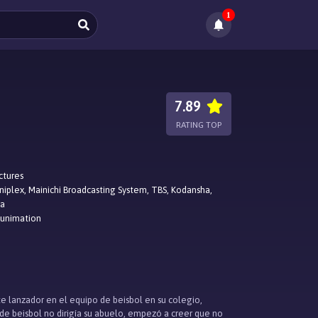
1
7.89
RATING TOP
ctures
niplex, Mainichi Broadcasting System, TBS, Kodansha,
ha
Funimation
te lanzador en el equipo de beisbol en su colegio,
de beisbol no dirigía su abuelo, empezó a creer que no