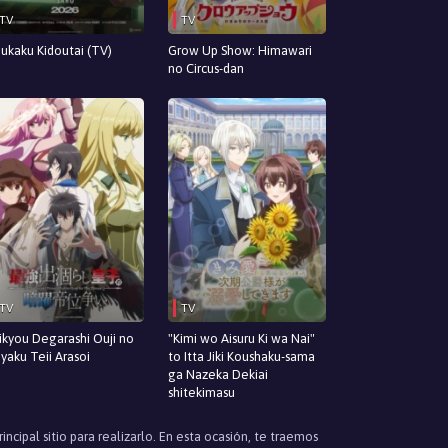
TV
TV
ukaku Kidoutai (TV)
Grow Up Show: Himawari
no Circus-dan
TV
TV
ikyou Degarashi Ouji no
"Kimi wo Aisuru Ki wa Nai"
yaku Teii Arasoi
to Itta Jiki Koushaku-sama
ga Nazeka Dekiai
shitekimasu
ncipal sitio para realizarlo. En esta ocasión, te traemos