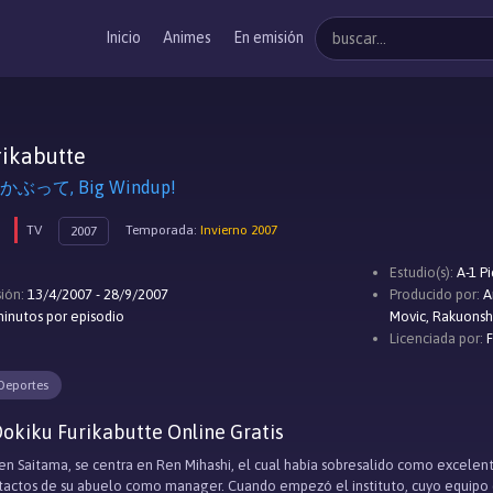
Inicio
Animes
En emisión
rikabutte
って, Big Windup!
TV
Temporada:
Invierno 2007
2007
Estudio(s):
A-1 Pi
ión:
13/4/2007 - 28/9/2007
Producido por:
A
inutos por episodio
Movic, Rakuons
Licenciada por:
Deportes
okiku Furikabutte Online Gratis
a en Saitama, se centra en Ren Mihashi, el cual habí­a sobresalido como excelen
ntactos de su abuelo como manager. Cuando empezó el instituto, cuyo equipo 