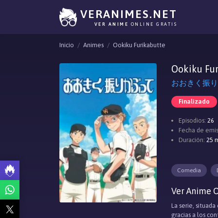
VERANIMES.NET
VER ANIME
ONLINE GRATIS
Inicio
Animes
Ookiku Furikabutte
Ookiku Fu
おおきく振りかぶ
Finalizado
Episodios:
26
Fecha de emis
Duración:
25 m
Comedia
Ver Anime O
La serie, situad
gracias a los co