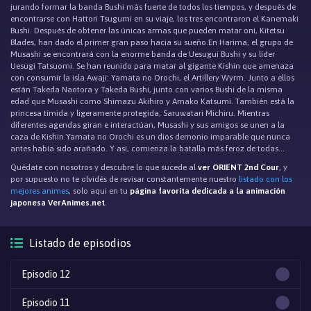
jurando formar la banda Bushi más fuerte de todos los tiempos, y después de
encontrarse con Hattori Tsugumi en su viaje, los tres encontraron el Kanemaki
Bushi. Después de obtener las únicas armas que pueden matar oni, Kitetsu
Blades, han dado el primer gran paso hacia su sueño.En Harima, el grupo de
Musashi se encontrará con la enorme banda de Uesugui Bushi y su líder
Uesugi Tatsuomi. Se han reunido para matar al gigante Kishin que amenaza
con consumir la isla Awaji: Yamata no Orochi, el Artillery Wyrm. Junto a ellos
están Takeda Naotora y Takeda Bushi, junto con varios Bushi de la misma
edad que Musashi como Shimazu Akihiro y Amako Katsumi. También está la
princesa tímida y ligeramente protegida, Saruwatari Michiru. Mientras
diferentes agendas giran e interactúan, Musashi y sus amigos se unen a la
caza de Kishin.Yamata no Orochi es un dios demonio imparable que nunca
antes había sido arañado. Y así, comienza la batalla más feroz de todas...
Quédate con nosotros y descubre lo que sucede al
ver ORIENT 2nd Cour
, y
por supuesto no te olvidés de revisar constantemente nuestro
listado con los
mejores animes
, solo aqui en tu
página favorita dedicada a la animación
japonesa VerAnimes.net
.
Listado de episodios
Episodio 12
Episodio 11