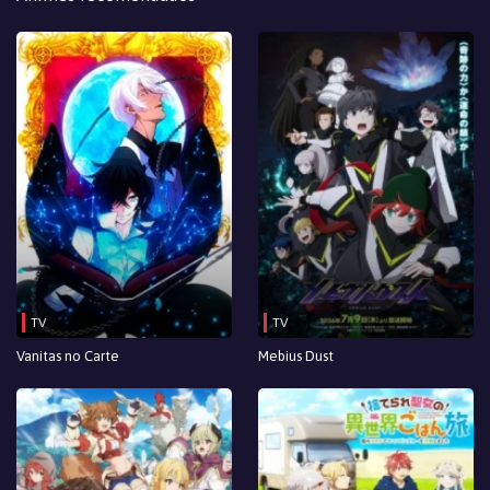
TV
TV
Vanitas no Carte
Mebius Dust