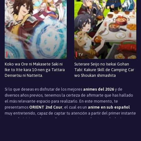
TV
TV
Koko wa Ore ni Makasete Saki ni
Suterare Seijo no Isekai Gohan
Ike to Itte kara 10-nen ga Tattara
Tabi: Kakure Skill de Camping Car
Densetsu ni Natteita.
wo Shoukan shimashita
Si lo que deseas es disfrutar de los mejores
animes del 2026
y de
diversos años previos, tenemos la certeza de afirmarte que has hallado
el más relevante espacio para realizarlo. En este momento, te
presentamos
ORIENT 2nd Cour
, el cual es un
anime en sub español
muy entretenido, capaz de captar tu atención a partir del primer instante
en que lo inicias a observar. Sus protagonistas, el entramado, la época y
el marco en que fue desarrollada y adaptada, produce que el
argumento de
ORIENT 2nd Cour
te atrape a partir del primer momento,
teniendo un efecto en ti inmediato en que no pienses en apartarte de