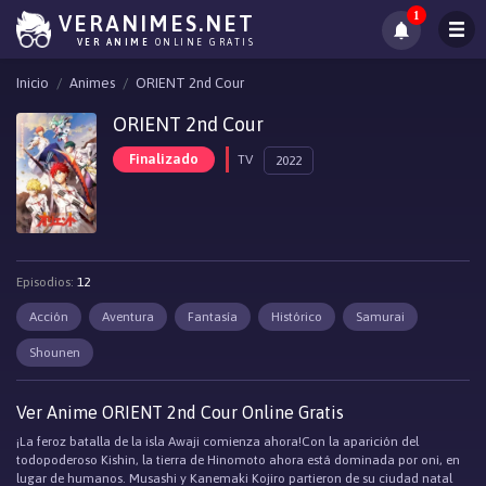
1
VERANIMES.NET
VER ANIME
ONLINE GRATIS
Inicio
Animes
ORIENT 2nd Cour
ORIENT 2nd Cour
Finalizado
TV
2022
Episodios:
12
Acción
Aventura
Fantasía
Histórico
Samurai
Shounen
Ver Anime ORIENT 2nd Cour Online Gratis
¡La feroz batalla de la isla Awaji comienza ahora!Con la aparición del
todopoderoso Kishin, la tierra de Hinomoto ahora está dominada por oni, en
lugar de humanos. Musashi y Kanemaki Kojiro partieron de su ciudad natal