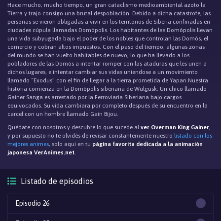
Hace mucho, mucho tiempo, un gran cataclismo medioambiental azoto la
Tierra y trajo consigo una brutal despoblación. Debido a dicha catastrofe, las
personas se vieron obligadas a vivir en los territorios de Siberia confinadas en
ciudades cúpula llamadas Domópolis. Los habitantes de las Domópolis llevan
una vida subyugada bajo el poder de los nobles que controlan las Domós, el
comercio y cobran altos impuestos. Con el paso del tiempo, algunas zonas
del mundo se han vuelto habitables de nuevo, lo que ha llevado a los
pobladores de las Domós a intentar romper con las ataduras que les unen a
dichos lugares, e intentar cambiar sus vidas uniendose a un movimiento
llamado “Exodus” con el fin de llegar a la tierra prometida de Yapan.Nuestra
historia comienza en la Domópolis siberiana de Wulgusk. Un chico llamado
Gainer Sanga es arrestado por la Ferroviaria Siberiana bajo cargos
equivocados. Su vida cambiara por completo después de su encuentro en la
carcel con un hombre llamado Gain Bijou.
Quédate con nosotros y descubre lo que sucede al
ver Overman King Gainer
,
y por supuesto no te olvidés de revisar constantemente nuestro
listado con los
mejores animes
, solo aqui en tu
página favorita dedicada a la animación
japonesa VerAnimes.net
.
Listado de episodios
Episodio 26