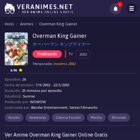
1
VERANIMES.NET
VER ANIME
ONLINE GRATIS
Inicio
Animes
Overman King Gainer
Overman King Gainer
オーバーマン キングゲイナー
Finalizado
TV
2002
Temporada:
Invierno 2002
6.96
Episodios:
26
Fecha de emisión:
7/9/2002 - 22/3/2003
Duración:
25 minutos por episodio
Estudio(s):
Sunrise
Producido por:
WOWOW
Licenciada por:
Bandai Entertainment, Sentai Filmworks
Acción
Aventuras
Ciencia Ficción
Mecha
Shounen
Ver Anime Overman King Gainer Online Gratis