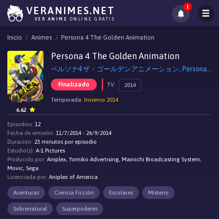
1
VERANIMES.NET
VER ANIME
ONLINE GRATIS
Inicio
Animes
Persona 4 The Golden Animation
Persona 4 The Golden Animation
ペルソナ4 ザ・ゴールデンアニメーション, Persona 4 the Golden ANIMATION
Finalizado
TV
2014
Temporada:
Invierno 2014
6.62
Episodios:
12
Fecha de emisión:
11/7/2014 - 26/9/2014
Duración:
23 minutos por episodio
Estudio(s):
A-1 Pictures
Producido por:
Aniplex, Yomiko Advertising, Mainichi Broadcasting System,
Movic, Sega
Licenciada por:
Aniplex of America
Aventuras
Ciencia Ficción
Escolares
Misterio
Sobrenatural
Superpoderes