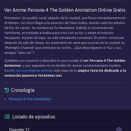
Ver Anime Persona 4 The Golden Animation Online Gratis
Primavera. Un pueblo rural, alejado de la ciudad, que fluye tranquilamente en
el tiempo. Un chico llega a la estación de Yano Inaba, donde caen los pétalos
de flor de cerezo. Su nombre es Yu Narukami. Debido a circunstancias
familiares, se traslada a Inaba para vivir con su tío, y asiste al Instituto
Yasogami. A partir de aquí, su vida estudiantil comienza. El centro comercial
después de salir de clases, los asesinatos en serie que ocurren en la ciudad, la
‘Midnight Channel’ que viene por la noche… ¿Qué días esperan a Yuu y sus
amigos “esta vez”?
Quédate con nosotros y descubre lo que sucede al
ver Persona 4 The Golden
Animation
, y por supuesto no te olvidés de revisar constantemente nuestro
listado con los mejores animes
, solo aqui en tu
página favorita dedicada a la
animación japonesa VerAnimes.net
.
Cronología
Persona 4 The Animation
Listado de episodios
Episodio 12