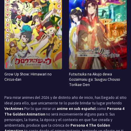
TV
TV
Grow Up Show: Himawari no
Futsutsuka na Akujo dewa
Circus-dan
Gozaimasu ga: Suuguu Chouso
Torikae Den
Para mirar animes del 2026 y de distinto año de inicio, has llegado al sitio
ideal para ello, que unicamente te lo puede brindar tu lugar preferido
VerAnimes
Por lo que mirar un
anime en sub español
como
Persona 4
The Golden Animation
no será inconveniente alguno para ti. Sus
personajes, la trama, la época y el contexto en que fue creada y
ambientada, produce que la crónica de
Persona 4 The Golden
Animation
te capte desde el primer instante, teniendo un efecto en ti