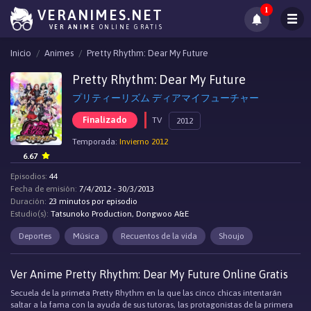
1
VERANIMES.NET
VER ANIME
ONLINE GRATIS
Inicio
Animes
Pretty Rhythm: Dear My Future
Pretty Rhythm: Dear My Future
プリティーリズム ディアマイフューチャー
Finalizado
TV
2012
Temporada:
Invierno 2012
6.67
Episodios:
44
Fecha de emisión:
7/4/2012 - 30/3/2013
Duración:
23 minutos por episodio
Estudio(s):
Tatsunoko Production, Dongwoo A&E
Deportes
Música
Recuentos de la vida
Shoujo
Ver Anime Pretty Rhythm: Dear My Future Online Gratis
Secuela de la primeta Pretty Rhythm en la que las cinco chicas intentarán
saltar a la fama con la ayuda de sus tutoras, las protagonistas de la primera