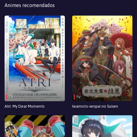
Episodio 29
Animes recomendados
Episodio 28
Episodio 27
Episodio 26
Episodio 25
Episodio 24
Episodio 23
Episodio 22
TV
TV
Episodio 21
Atri: My Dear Moments
Iwamoto-senpai no Suisen
Episodio 20
Episodio 19