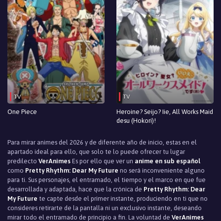
Episodio 18
Episodio 17
Episodio 16
Episodio 15
Episodio 14
TV
TV
Episodio 13
One Piece
Heroine? Seijo? Iie, All Works Maid
desu (Hokori)!
Episodio 12
Para mirar animes del 2026 y de diferente año de inicio, estas en el
Episodio 11
apartado ideal para ello, que solo te lo puede ofrecer tu lugar
predilecto
VerAnimes
Es por ello que ver un
anime en sub español
Episodio 10
como
Pretty Rhythm: Dear My Future
no será inconveniente alguno
para ti. Sus personajes, el entramado, el tiempo y el marco en que fue
desarrollada y adaptada, hace que la crónica de
Pretty Rhythm: Dear
Episodio 9
My Future
te capte desde el primer instante, produciendo en ti que no
consideres retirarte de la pantalla ni un exclusivo instante, deseando
Episodio 8
mirar todo el entramado de principio a fin. La voluntad de
VerAnimes