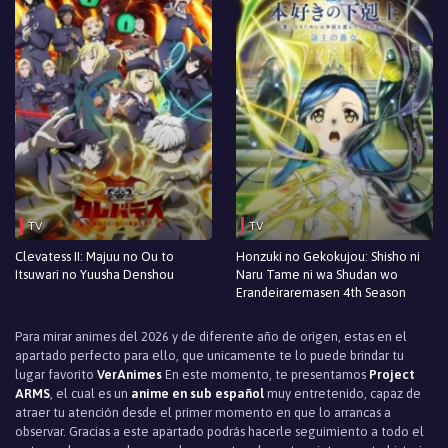
Episodio 1
TV
TV
Clevatess II: Majuu no Ou to
Honzuki no Gekokujou: Shisho ni
Itsuwari no Yuusha Denshou
Naru Tame ni wa Shudan wo
Erandeiraremasen 4th Season
Para mirar animes del 2026 y de diferente año de origen, estas en el
apartado perfecto para ello, que unicamente te lo puede brindar tu
lugar favorito
VerAnimes
En este momento, te presentamos
Project
ARMS
, el cual es un
anime en sub español
muy entretenido, capaz de
atraer tu atención desde el primer momento en que lo arrancas a
observar. Gracias a este apartado podrás hacerle seguimiento a todo el