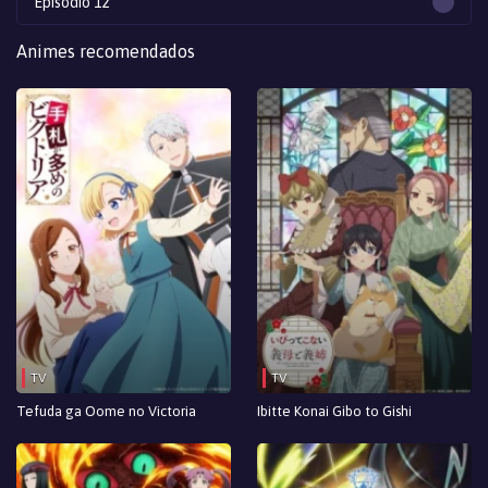
Episodio 12
Episodio 11
Animes recomendados
Episodio 10
Episodio 9
Episodio 8
Episodio 7
Episodio 6
Episodio 5
Episodio 4
TV
TV
Episodio 3
Tefuda ga Oome no Victoria
Ibitte Konai Gibo to Gishi
Episodio 2