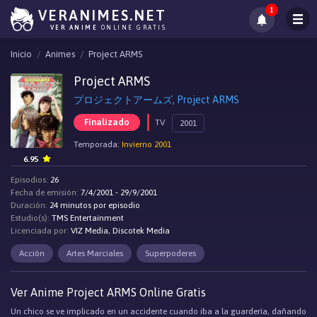
1
VERANIMES.NET
VER ANIME
ONLINE GRATIS
Inicio
Animes
Project ARMS
Project ARMS
プロジェクトアームズ, Project ARMS
Finalizado
TV
2001
Temporada:
Invierno 2001
6.95
Episodios:
26
Fecha de emisión:
7/4/2001 - 29/9/2001
Duración:
24 minutos por episodio
Estudio(s):
TMS Entertainment
Licenciada por:
VIZ Media, Discotek Media
Acción
Artes Marciales
Superpoderes
Ver Anime Project ARMS Online Gratis
Un chico se ve implicado en un accidente cuando iba a la guardería, dañando