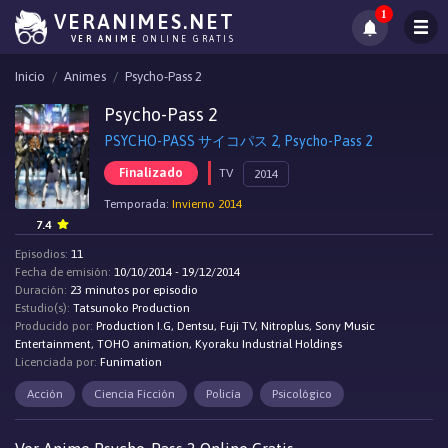
1
VERANIMES.NET
VER ANIME
ONLINE GRATIS
Inicio
Animes
Psycho-Pass 2
Psycho-Pass 2
PSYCHO-PASS サイコパス 2, Psycho-Pass 2
Finalizado
TV
2014
Temporada:
Invierno 2014
7.4
Episodios:
11
Fecha de emisión:
10/10/2014 - 19/12/2014
Duración:
23 minutos por episodio
Estudio(s):
Tatsunoko Production
Producido por:
Production I.G, Dentsu, Fuji TV, Nitroplus, Sony Music
Entertainment, TOHO animation, Kyoraku Industrial Holdings
Licenciada por:
Funimation
Acción
Ciencia Ficción
Policía
Psicológico