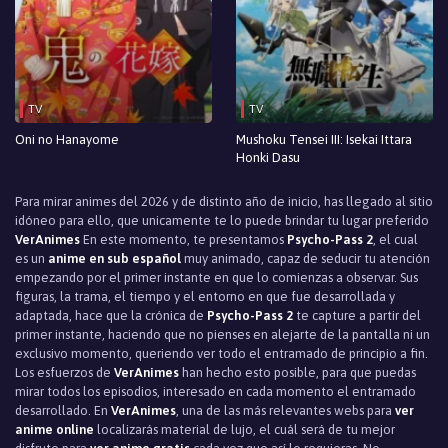
TV
TV
Oni no Hanayome
Mushoku Tensei III: Isekai Ittara
Honki Dasu
Para mirar animes del 2026 y de distinto año de inicio, has llegado al sitio
idóneo para ello, que unicamente te lo puede brindar tu lugar preferido
VerAnimes
En este momento, te presentamos
Psycho-Pass 2
, el cual
es un
anime en sub español
muy animado, capaz de seducir tu atención
empezando por el primer instante en que lo comienzas a observar. Sus
figuras, la trama, el tiempo y el entorno en que fue desarrollada y
adaptada, hace que la crónica de
Psycho-Pass 2
te capture a partir del
primer instante, haciendo que no pienses en alejarte de la pantalla ni un
exclusivo momento, queriendo ver todo el entramado de principio a fin.
Los esfuerzos de
VerAnimes
han hecho esto posible, para que puedas
mirar todos los episodios, interesado en cada momento el entramado
desarrollado. En
VerAnimes
, una de las más relevantes webs para
ver
anime online
localizarás material de lujo, el cuál será de tu mejor