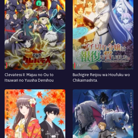
TV
TV
Clevatess II: Majuu no Ou to
Buchigire Reijou wa Houfuku wo
Itsuwari no Yuusha Denshou
Chikaimashita.