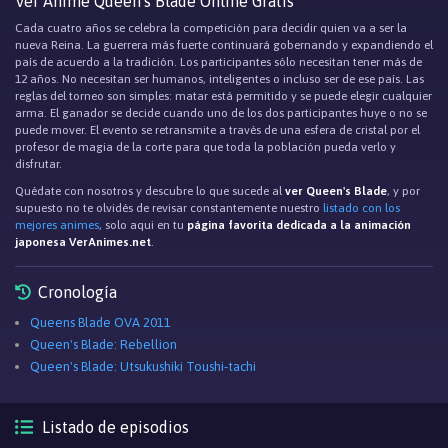
Ver Anime Queen's Blade Online Gratis
Cada cuatro años se celebra la competición para decidir quien va a ser la
nueva Reina. La guerrera más fuerte continuará gobernando y expandiendo el
país de acuerdo a la tradición. Los participantes sólo necesitan tener más de
12 años. No necesitan ser humanos, inteligentes o incluso ser de ese país. Las
reglas del torneo son simples: matar está permitido y se puede elegir cualquier
arma. El ganador se decide cuando uno de los dos participantes huye o no se
puede mover. El evento se retransmite a través de una esfera de cristal por el
profesor de magia de la corte para que toda la población pueda verlo y
disfrutar.
Quédate con nosotros y descubre lo que sucede al
ver Queen's Blade
, y por
supuesto no te olvidés de revisar constantemente nuestro
listado con los
mejores animes
, solo aqui en tu
página favorita dedicada a la animación
japonesa VerAnimes.net
.
Cronología
Queens Blade OVA 2011
Queen's Blade: Rebellion
Queen's Blade: Utsukushiki Toushi-tachi
Listado de episodios