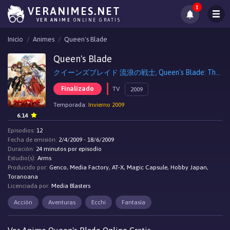
1
VERANIMES.NET
VER ANIME
ONLINE GRATIS
Inicio
Animes
Queen's Blade
Queen's Blade
クイーンズブレイド 流浪の戦士, Queen's Blade: The Exiled Virgin
Finalizado
TV
2009
Temporada:
Invierno 2009
6.14
Episodios:
12
Fecha de emisión:
2/4/2009 - 18/6/2009
Duración:
24 minutos por episodio
Estudio(s):
Arms
Producido por:
Genco, Media Factory, AT-X, Magic Capsule, Hobby Japan,
Toranoana
Licenciada por:
Media Blasters
Acción
Aventuras
Ecchi
Fantasía