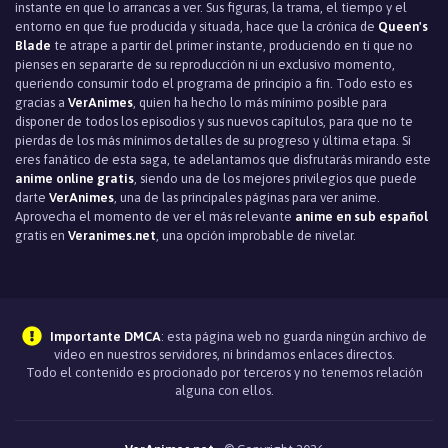
instante en que lo arrancas a ver. Sus figuras, la trama, el tiempo y el
entorno en que fue producida y situada, hace que la crónica de
Queen's
Blade
te atrape a partir del primer instante, produciendo en ti que no
pienses en separarte de su reproducción ni un exclusivo momento,
queriendo consumir todo el programa de principio a fin. Todo esto es
gracias a
VerAnimes
, quien ha hecho lo más mínimo posible para
disponer de todos los episodios y sus nuevos capítulos, para que no te
pierdas de los más mínimos detalles de su progreso y última etapa. Si
eres fanático de esta saga, te adelantamos que disfrutarás mirando este
anime online gratis
, siendo una de los mejores privilegios que puede
darte
VerAnimes
, una de las principales páginas para ver anime.
Aprovecha el momento de ver el más relevante
anime en sub español
gratis en
Veranimes.net
, una opción improbable de nivelar.
Importante DMCA
: esta página web no guarda ningún archivo de
video en nuestros servidores, ni brindamos enlaces directos.
Todo el contenido es procionado por terceros y no tenemos relación
alguna con ellos.