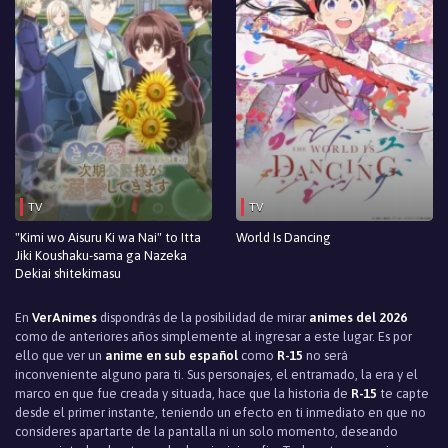
TV
TV
"Kimi wo Aisuru Ki wa Nai" to Itta
World Is Dancing
Jiki Koushaku-sama ga Nazeka
Dekiai shitekimasu
En
VerAnimes
dispondrás de la posibilidad de mirar
animes del 2026
como de anteriores años simplemente al ingresar a este lugar. Es por
ello que ver un
anime en sub español
como
R-15
no será
inconveniente alguno para ti. Sus personajes, el entramado, la era y el
marco en que fue creada y situada, hace que la historia de
R-15
te capte
desde el primer instante, teniendo un efecto en ti inmediato en que no
consideres apartarte de la pantalla ni un solo momento, deseando