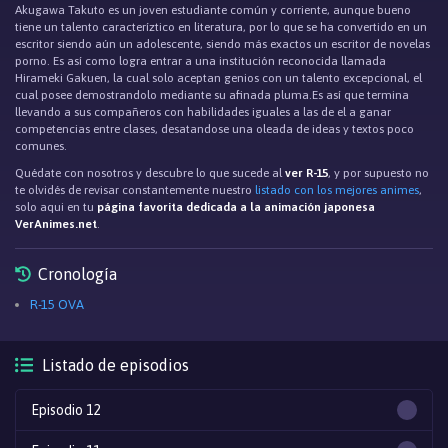
Akugawa Takuto es un joven estudiante común y corriente, aunque bueno
tiene un talento caracteríztico en literatura, por lo que se ha convertido en un
escritor siendo aún un adolescente, siendo más exactos un escritor de novelas
porno. Es así como logra entrar a una institución reconocida llamada
Hirameki Gakuen, la cual solo aceptan genios con un talento excepcional, el
cual posee demostrandolo mediante su afinada pluma.Es así que termina
llevando a sus compañeros con habilidades iguales a las de el a ganar
competencias entre clases, desatandose una oleada de ideas y textos poco
comunes.
Quédate con nosotros y descubre lo que sucede al
ver R-15
, y por supuesto no
te olvidés de revisar constantemente nuestro
listado con los mejores animes
,
solo aqui en tu
página favorita dedicada a la animación japonesa
VerAnimes.net
.
Cronología
R-15 OVA
Listado de episodios
Episodio 12