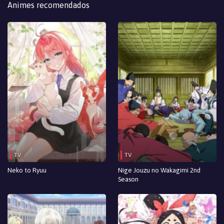
Animes recomendados
TV
TV
Neko to Ryuu
Nige Jouzu no Wakagimi 2nd
Season