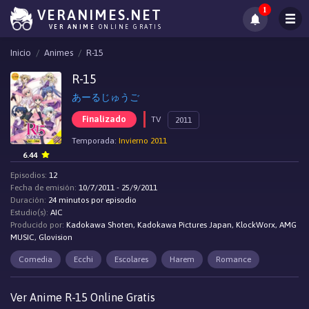
1
VERANIMES.NET
VER ANIME
ONLINE GRATIS
Inicio
Animes
R-15
R-15
あーるじゅうご
Finalizado
TV
2011
Temporada:
Invierno 2011
6.44
Episodios:
12
Fecha de emisión:
10/7/2011 - 25/9/2011
Duración:
24 minutos por episodio
Estudio(s):
AIC
Producido por:
Kadokawa Shoten, Kadokawa Pictures Japan, KlockWorx, AMG
MUSIC, Glovision
Comedia
Ecchi
Escolares
Harem
Romance
Ver Anime R-15 Online Gratis