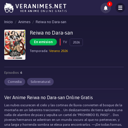
1
VERANIMES.NET
VER ANIME
ONLINE GRATIS
Inicio
Animes
Reiwa no Dara-san
Reiwa no Dara-san
En emision
TV
2026
Temporada:
Verano 2026
Episodios:
6
Comedia
Sobrenatural
Ver Anime Reiwa no Dara-san Online Gratis
Las nubes oscurecen el cielo y las cortinas de lluvia convierten el bosque de la
montaña en un laberinto traicionero... Un deslizamiento de tierra aplasta una
valla de alambre de púas y sepulta un cartel de "PROHIBIDO EL PASO"... Dos
jóvenes hermanos se adentran en un mundo oscuro al que no pertenecen, y
una larga y horrenda sombra se eleva para encontrarlos. —¡De todas formas,