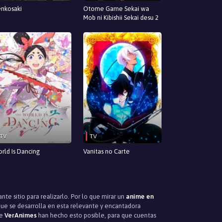
nkosaki
Otome Game Sekai wa
Mob ni Kibishii Sekai desu 2
TV
TV
rld Is Dancing
Vanitas no Carte
te sitio para realizarlo. Por lo que mirar un
anime en
ue se desarrolla en esta relevante y encantadora
de
VerAnimes
han hecho esto posible, para que cuentas