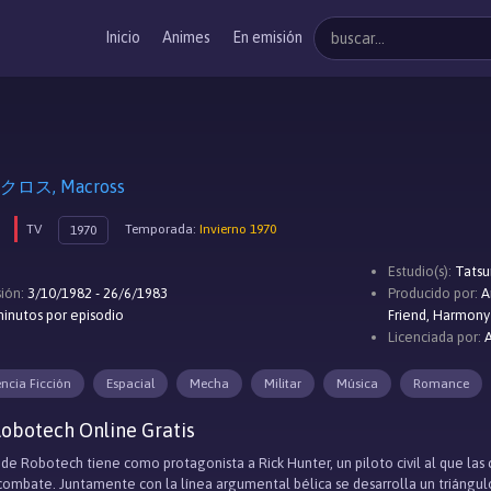
Inicio
Animes
En emisión
ス, Macross
TV
Temporada:
Invierno 1970
1970
Estudio(s):
Tatsu
ión:
3/10/1982 - 26/6/1983
Producido por:
A
inutos por episodio
Friend, Harmony
Licenciada por:
encia Ficción
Espacial
Mecha
Militar
Música
Romance
obotech Online Gratis
de Robotech tiene como protagonista a Rick Hunter, un piloto civil al que las ci
ombate. Juntamente con la línea argumental bélica se desarrolla un triángulo