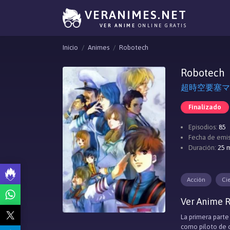
VERANIMES.NET
VER ANIME
ONLINE GRATIS
Inicio
Animes
Robotech
Robotech
超時空要塞マクロ
Finalizado
Episodios:
85
Fecha de emis
Duración:
25 m
Acción
Ci
Ver Anime R
La primera parte 
como piloto de c