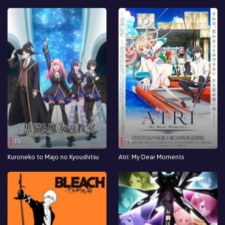
TV
TV
Kuroneko to Majo no Kyoushitsu
Atri: My Dear Moments