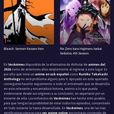
TV
TV
Bleach: Sennen Kessen-hen
Re:Zero kara Hajimeru Isekai
Seikatsu 4th Season
En
VerAnimes
dispondrás de la alternativa de disfrutar de
animes del
2026
como de anteriores años simplemente al ingresar a este lugar. Es
por ello que mirar un
anime en sub español
como
Rumiko Takahashi
Anthology
no será problema alguno para ti. Apoyado en este apartado
conseguirás hacerle seguimiento a todo el entramado que se desarrolla
en esta relevante y encantadora historia, atento a lo que pueda
evidenciarse desde sus orígenes a su conclusión, sin separtarte por un
instante de ella. Los esfuerzos de
VerAnimes
han hecho esto posible,
para que tengas las posibilidad de mirar todos los episodios, concentrado
en todo instante la trama desarrollada. En
VerAnimes
, una de las más
significativas páginas para
ver anime online
encontrarás contenido de