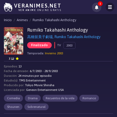
1
VERANIMES.NET
VER ANIME
ONLINE GRATIS
Inicio
Animes
Rumiko Takahashi Anthology
Rumiko Takahashi Anthology
高橋留美子劇場, Rumiko Takahashi Anthology
Finalizado
TV
2003
Temporada:
Invierno 2003
7.12
Episodios:
13
Fecha de emisión:
6/7/2003 - 28/9/2003
Duración:
24 minutos por episodio
Estudio(s):
TMS Entertainment
Producido por:
Tokyo Movie Shinsha
Licenciada por:
Geneon Entertainment USA
Comedia
Drama
Recuentos de la vida
Romance
Shounen
Sobrenatural