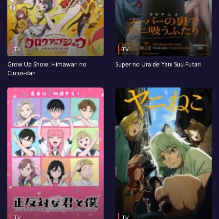
TV
TV
Grow Up Show: Himawari no
Super no Ura de Yani Suu Futari
Circus-dan
TV
TV