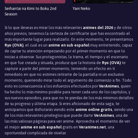
Seihantai na Kimi to Boku 2nd
Yani Neko
Season
Si lo que deseas es mirar los más relevantes
animes del 2026
y de otros
años previos, tenemos la certeza de certificarte que has encontrado el
más importante lugar para realizarlo. En este momento, te presentamos
Ryo (OVA)
, el cual es un
anime en sub español
muy entretenido, capaz
de captar tu atención empezando por el primer momento en que lo
inicias a observar. Sus protagonistas, la trama, el tiempo y el escenario
en que fue creada y situada, produce que la historia de
Ryo (OVA)
te
capture a partir del primer momento, teniendo un efecto en ti
inmediato en que no estimes retirarte de la pantalla ni un exclusivo
momento, queriendo mirar todo el argumento de comienzo a fin. Todo
esto es consecuencia a los esfuerzos efectuados por
VerAnimes
, quien
ha hecho lo más mínimo posible para tener cada uno de los capítulos, y
sus nuevos episodios, para que no te pierdas de los más mínimos detalles
de su progreso y última etapa. Si eres aficionado de esta saga, te
anticipamos que disfrutarás viendo este
anime online gratis
, siendo una
de los más relevantes privilegios que puede darte
VerAnimes
, una de
las más valiosas páginas para ver anime. Aprovecha el momento de ver
el mejor
anime en sub español
gratis en
Veranimes.net
, una
oportunidad complicada de nivelar.