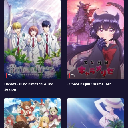
Episodio 81
Episodio 80
Episodio 79
Episodio 78
Episodio 77
Episodio 76
Episodio 75
TV
TV
Episodio 74
Hanazakari no Kimitachi e 2nd
Otome Kaijuu Caraméliser
Season
Episodio 73
Episodio 72
Episodio 71