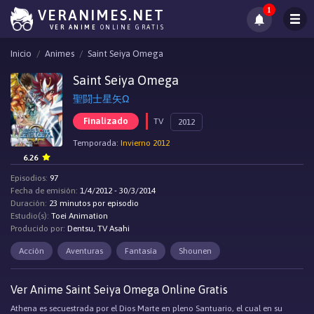
1
VERANIMES.NET
VER ANIME
ONLINE GRATIS
Inicio
Animes
Saint Seiya Omega
Saint Seiya Omega
聖闘士星矢Ω
Finalizado
TV
2012
Temporada:
Invierno 2012
6.26
Episodios:
97
Fecha de emisión:
1/4/2012 - 30/3/2014
Duración:
23 minutos por episodio
Estudio(s):
Toei Animation
Producido por:
Dentsu, TV Asahi
Acción
Aventuras
Fantasía
Shounen
Ver Anime Saint Seiya Omega Online Gratis
Athena es secuestrada por el Dios Marte en pleno Santuario, el cual en su