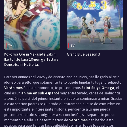
Episodio 70
Episodio 69
Episodio 68
Episodio 67
TV
TV
Episodio 66
Koko wa Ore ni Makasete Saki ni
Grand Blue Season 3
Episodio 65
Ike to Itte kara 10-nen ga Tattara
Densetsu ni Natteita.
Episodio 64
Para ver animes del 2026 y de distinto año de inicio, has llegado al sitio
idóneo para ello, que solamente te lo puede brindar tu lugar predilecto
Episodio 63
VerAnimes
En este momento, te presentamos
Saint Seiya Omega
, el
cual es un
anime en sub español
muy entretenido, capaz de seducir tu
Episodio 62
atención a partir del primer instante en que lo comienzas a mirar. Gracias
a esta sección podrás seguir todo el entramado que se desenvuelve en
Episodio 61
esta importante e interesante historia, pendiente a lo que pueda
presentarse desde sus orígenes a su conclusión, sin separtarte por un
Episodio 60
momento de ella. La determinación de
VerAnimes
han hecho esto
posible, para que tengas las posibilidad de mirar todos los capítulos,