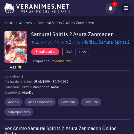
1
VERANIMES.NET
VER ANIME
ONLINE GRATIS
Inicio
Animes
Samurai Spirits 2 Asura Zanmaden
Samurai Spirits 2 Asura Zanmaden
サムライスピリッツ2 アスラ斬魔伝, Samurai Spirits 2
Finalizado
OVA
1999
Temporada:
Invierno 1999
6.13
Episodios:
2
Fecha de emisión:
25/6/1999 - 30/9/1999
Duración:
30 minutos por episodio
Estudio(s):
Ajia-Do
Acción
Artes Marciales
Fantasía
Samurai
Superpoderes
Ver Anime Samurai Spirits 2 Asura Zanmaden Online
Gratis