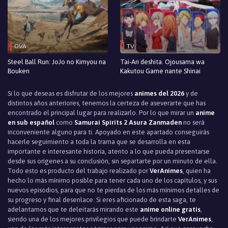
OVA
TV
Steel Ball Run: JoJo no Kimyou na
Tai-Ari deshita. Ojousama wa
Bouken
Kakutou Game nante Shinai
Si lo que deseas es disfrutar de los mejores
animes del 2026
y de
distintos años anteriores, tenemos la certeza de aseverarte que has
encontrado el principal lugar para realizarlo. Por lo que mirar un
anime
en sub español
como
Samurai Spirits 2 Asura Zanmaden
no será
inconveniente alguno para ti. Apoyado en este apartado conseguirás
hacerle seguimiento a toda la trama que se desarrolla en esta
importante e interesante historia, atento a lo que pueda presentarse
desde sus orígenes a su conclusión, sin separtarte por un minuto de ella.
Todo esto es producto del trabajo realizado por
VerAnimes
, quien ha
hecho lo más mínimo posible para tener cada uno de los capítulos, y sus
nuevos episodios, para que no te pierdas de los más mínimos detalles de
su progreso y final desenlace. Si eres aficionado de esta saga, te
adelantamos que te deleitarás mirando este
anime online gratis
,
siendo una de los mejores privilegios que puede brindarte
VerAnimes
,