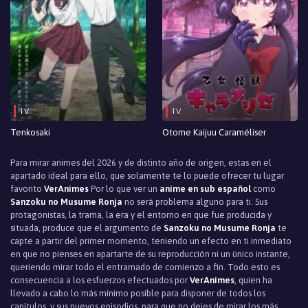
TV
TV
Tenkosaki
Otome Kaijuu Caraméliser
Para mirar animes del 2026 y de distinto año de origen, estas en el
apartado ideal para ello, que solamente te lo puede ofrecer tu lugar
favorito
VerAnimes
Por lo que ver un
anime en sub español
como
Sanzoku no Musume Ronja
no será problema alguno para ti. Sus
protagonistas, la trama, la era y el entorno en que fue producida y
situada, produce que el argumento de
Sanzoku no Musume Ronja
te
capte a partir del primer momento, teniendo un efecto en ti inmediato
en que no pienses en apartarte de su reproducción ni un único instante,
queriendo mirar todo el entramado de comienzo a fin. Todo esto es
consecuencia a los esfuerzos efectuados por
VerAnimes
, quien ha
llevado a cabo lo más mínimo posible para disponer de todos los
capítulos, y sus nuevos episodios, para que no dejes de mirar los más