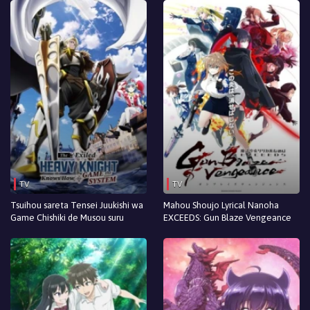
Episodio 10
Episodio 9
Episodio 8
Episodio 7
Episodio 6
Episodio 5
Episodio 4
TV
TV
Episodio 3
Tsuihou sareta Tensei Juukishi wa
Mahou Shoujo Lyrical Nanoha
Game Chishiki de Musou suru
EXCEEDS: Gun Blaze Vengeance
Episodio 1