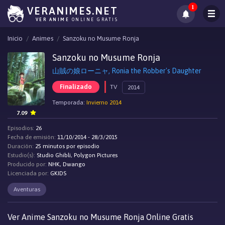
1
VERANIMES.NET
VER ANIME
ONLINE GRATIS
Inicio
Animes
Sanzoku no Musume Ronja
Sanzoku no Musume Ronja
山賊の娘ローニャ, Ronia the Robber's Daughter
Finalizado
TV
2014
Temporada:
Invierno 2014
7.09
Episodios:
26
Fecha de emisión:
11/10/2014 - 28/3/2015
Duración:
25 minutos por episodio
Estudio(s):
Studio Ghibli, Polygon Pictures
Producido por:
NHK, Dwango
Licenciada por:
GKIDS
Aventuras
Ver Anime Sanzoku no Musume Ronja Online Gratis