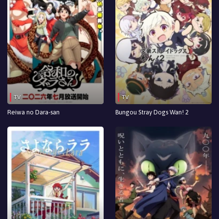
TV
TV
Reiwa no Dara-san
Bungou Stray Dogs Wan! 2