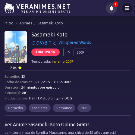
1
VERANIMES.NET
VER ANIME
ONLINE GRATIS
Inicio
Animes
Sasameki Koto
Sasameki Koto
ささめきこと, Whispered Words
Finalizado
TV
2009
Temporada:
Invierno 2009
7.06
Episodios:
13
Fecha de emisión:
8/10/2009 - 31/12/2009
Duración:
24 minutos por episodio
Estudio(s):
AIC
Producido por:
Half H.P Studio, flying DOG
Comedia
Escolares
Romance
Yuri
Ver Anime Sasameki Koto Online Gratis
La historia trata de Sumika Murasame, una chica de 15 años que está