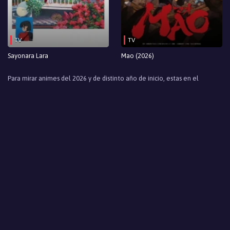
TV
TV
Sayonara Lara
Mao (2026)
Para mirar animes del 2026 y de distinto año de inicio, estas en el
apartado idóneo para ello, que unicamente te lo puede ofrecer tu lugar
favorito
VerAnimes
Por lo que mirar un
anime en sub español
como
Sasameki Koto
no será inconveniente alguno para ti. Gracias a este
apartado lograrás hacerle seguimiento a todo el entramado que se
desenvuelve en esta relevante y atractiva historia, pendiente a lo que
pueda evidenciarse desde sus principios a su desenlace, sin despegarte
por un momento de ella. Todo esto es producto del trabajo realizado
por
VerAnimes
, quien ha llevado a cabo todo lo posible para disponer
de todos los capítulos, y sus nuevos episodios, para que no dejes de mirar
los más mínimos detalles de su progreso y final desenlace. Si eres fan de
esta saga, te anticipamos que te deleitarás viendo este
anime online
gratis
, siendo una de los más importantes privilegios que puede
ofrecerte
VerAnimes
, una de las más interesantes páginas para ver
anime. Malgastar la alternativa de mirar el mejor
anime en sub español
no es viable. Así que goza a cabalidad de tu visita a
Veranimes.net