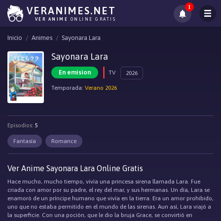
1
VERANIMES.NET
VER ANIME
ONLINE GRATIS
Inicio
Animes
Sayonara Lara
Sayonara Lara
En emision
TV
2026
Temporada:
Verano 2026
Episodios:
5
Fantasía
Romance
Ver Anime Sayonara Lara Online Gratis
Hace mucho, mucho tiempo, vivía una princesa sirena llamada Lara. Fue
criada con amor por su padre, el rey del mar, y sus hermanas. Un día, Lara se
enamoró de un príncipe humano que vivía en la tierra. Era un amor prohibido,
uno que no estaba permitido en el mundo de las sirenas. Aun así, Lara viajó a
la superficie. Con una poción, que le dio la bruja Grace, se convirtió en