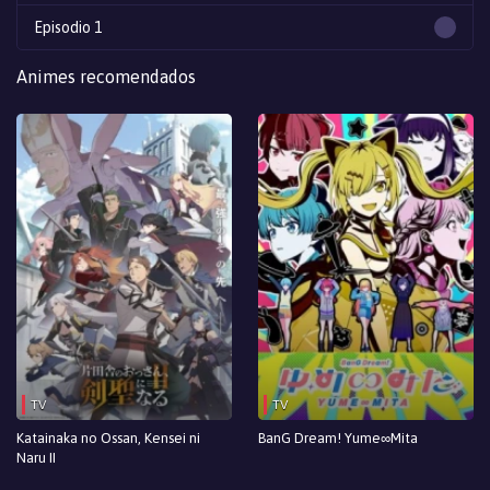
Episodio 1
Animes recomendados
TV
TV
Katainaka no Ossan, Kensei ni
BanG Dream! Yume∞Mita
Naru II