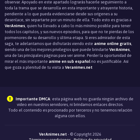
observar. Apoyado en este apartado lograrás hacerle seguimiento a
toda la trama que se desarrolla en esta importante y atrayente historia,
pendiente a lo que pueda evidenciarse desde sus orígenes a su
desenlace, sin separtarte por un minuto de ella. Todo esto es gracias a
VerAnimes
, quien ha llevado a cabo lo más mínimo posible para tener
todos los capítulos, y sus nuevos episodios, para que no te pierdas de los
pormenores de su desarrollo y última etapa. Si eres admirador de esta
saga, te adelantamos que disfrutarás viendo este
anime online gratis
,
siendo una de los mejores privilegios que puede brindarte
VerAnimes
,
una de las principales páginas para ver anime. Perder la oportunidad de
mirar el más importante
anime en sub español
no es justificable. Así
que goza a plenitud de tu visita a
Veranimes.net
Importante DMCA
: esta página web no guarda ningún archivo de
video en nuestros servidores, ni brindamos enlaces directos.
Todo el contenido es procionado por terceros y no tenemos relación
alguna con ellos.
VerAnimes.net
- © Copyright 2026
Términos y condiciones
-
Política de privacidad