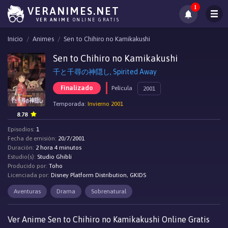
1
VERANIMES.NET
VER ANIME
ONLINE GRATIS
Inicio
Animes
Sen to Chihiro no Kamikakushi
Sen to Chihiro no Kamikakushi
千と千尋の神隠し, Spirited Away
Finalizado
Película
2001
Temporada:
Invierno 2001
8.78
Episodios:
1
Fecha de emisión:
20/7/2001
Duración:
2 hora 4 minutos
Estudio(s):
Studio Ghibli
Producido por:
Toho
Licenciada por:
Disney Platform Distribution, GKIDS
Aventuras
Drama
Sobrenatural
Ver Anime Sen to Chihiro no Kamikakushi Online Gratis