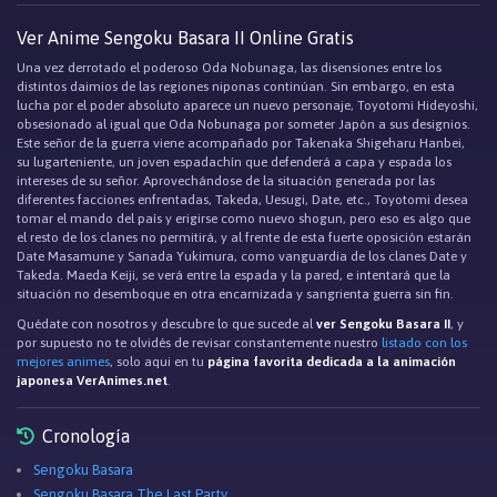
Ver Anime Sengoku Basara II Online Gratis
Una vez derrotado el poderoso Oda Nobunaga, las disensiones entre los
distintos daimios de las regiones niponas continúan. Sin embargo, en esta
lucha por el poder absoluto aparece un nuevo personaje, Toyotomi Hideyoshi,
obsesionado al igual que Oda Nobunaga por someter Japón a sus designios.
Este señor de la guerra viene acompañado por Takenaka Shigeharu Hanbei,
su lugarteniente, un joven espadachín que defenderá a capa y espada los
intereses de su señor. Aprovechándose de la situación generada por las
diferentes facciones enfrentadas, Takeda, Uesugi, Date, etc., Toyotomi desea
tomar el mando del país y erigirse como nuevo shogun, pero eso es algo que
el resto de los clanes no permitirá, y al frente de esta fuerte oposición estarán
Date Masamune y Sanada Yukimura, como vanguardia de los clanes Date y
Takeda. Maeda Keiji, se verá entre la espada y la pared, e intentará que la
situación no desemboque en otra encarnizada y sangrienta guerra sin fin.
Quédate con nosotros y descubre lo que sucede al
ver Sengoku Basara II
, y
por supuesto no te olvidés de revisar constantemente nuestro
listado con los
mejores animes
, solo aqui en tu
página favorita dedicada a la animación
japonesa VerAnimes.net
.
Cronología
Sengoku Basara
Sengoku Basara The Last Party