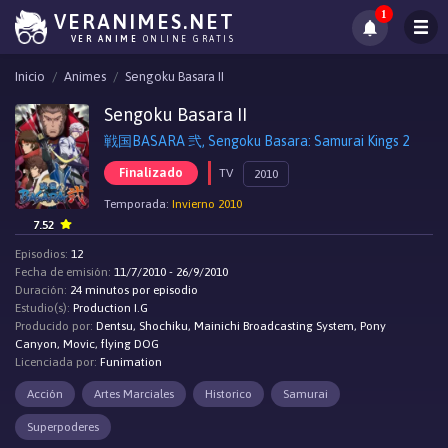
1
VERANIMES.NET
VER ANIME
ONLINE GRATIS
Inicio
Animes
Sengoku Basara II
Sengoku Basara II
戦国BASARA 弐, Sengoku Basara: Samurai Kings 2
Finalizado
TV
2010
Temporada:
Invierno 2010
7.52
Episodios:
12
Fecha de emisión:
11/7/2010 - 26/9/2010
Duración:
24 minutos por episodio
Estudio(s):
Production I.G
Producido por:
Dentsu, Shochiku, Mainichi Broadcasting System, Pony
Canyon, Movic, flying DOG
Licenciada por:
Funimation
Acción
Artes Marciales
Historico
Samurai
Superpoderes