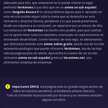
adecuado para ello, que solamente te lo puede ofrecer tu lugar
preferido
VerAnimes
Es por ello que ver un
anime en sub español
como
Sengoku Basara II
no será problema alguno para ti. Apoyado en
esta sección podrás seguir toda la trama que se desarrolla en esta
relevante y atractiva historia, pendiente a lo que pueda presentarse
desde sus orígenes a su conclusión, sin separtarte por un minuto de ella.
Los esfuerzos de
VerAnimes
han hecho esto posible, para que cuentas
con la opción mirar todos los episodios, interesado en cada momento el
entramado desarrollado. Si eres fanático de esta saga, te adelantamos
que disfrutarás mirando este
anime online gratis
, siendo una de los más
relevantes privilegios que puede ofrecerte
VerAnimes
, una de las más
valiosas páginas para ver anime. Aprovecha la ocasión de ver el más
relevante
anime en sub español
gratis en
Veranimes.net
, una
alternativa compleja de emparejar.
Importante DMCA
: esta página web no guarda ningún archivo de
video en nuestros servidores, ni brindamos enlaces directos.
Todo el contenido es procionado por terceros y no tenemos relación
alguna con ellos.