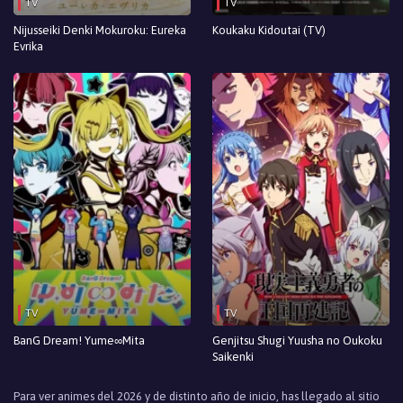
TV
TV
Nijusseiki Denki Mokuroku: Eureka
Koukaku Kidoutai (TV)
Evrika
TV
TV
BanG Dream! Yume∞Mita
Genjitsu Shugi Yuusha no Oukoku
Saikenki
Para ver animes del 2026 y de distinto año de inicio, has llegado al sitio