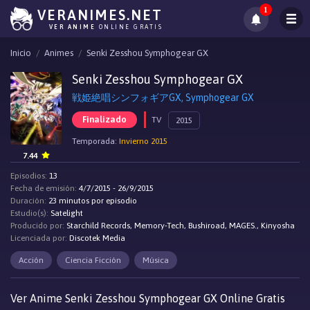
1
VERANIMES.NET
VER ANIME
ONLINE GRATIS
Inicio
Animes
Senki Zesshou Symphogear GX
Senki Zesshou Symphogear GX
戦姫絶唱シンフォギアGX, Symphogear GX
Finalizado
TV
2015
Temporada:
Invierno 2015
7.44
Episodios:
13
Fecha de emisión:
4/7/2015 - 26/9/2015
Duración:
23 minutos por episodio
Estudio(s):
Satelight
Producido por:
Starchild Records, Memory-Tech, Bushiroad, MAGES., Kinyosha
Licenciada por:
Discotek Media
Acción
Ciencia Ficción
Música
Ver Anime Senki Zesshou Symphogear GX Online Gratis