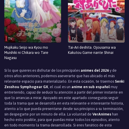
TV
TV
Mujikaku Seijo wa Kyou mo
Tai-Ari deshita. Ojousama wa
Muishiki ni Chikara wo Tare
Kakutou Game nante Shinai
Nagasu
Si lo que quieres es disfrutar de los principales
animes del 2026
y de
otros años anteriores, podemos aseverarte que has ubicado el más
relevante espacio para materializarlo. En esta ocasión, te traemos
Senki
Zesshou Symphogear GX
, el cual es un
anime en sub español
muy
entretenido, capaz de seducir tu atención a partir del primer instante en
que lo arrancas a mirar. Apoyado en este apartado conseguirás seguir
toda la trama que se desarrolla en esta relevante e interesante historia,
atento a lo que pueda presentarse desde sus principios a su terminación,
sin despegarte por un minuto de ella. La voluntad de
VerAnimes
han
hecho esto posible, para que puedas mirar todos los episodios, atento
en todo momento la trama desarrollada. Si eres fanático de esta