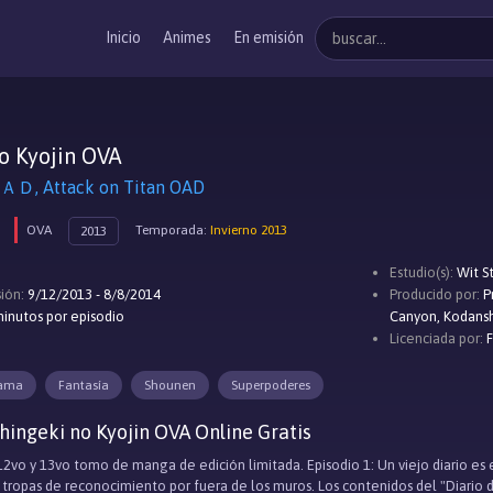
Inicio
Animes
En emisión
o Kyojin OVA
 Attack on Titan OAD
OVA
Temporada:
Invierno 2013
2013
Estudio(s):
Wit S
ión:
9/12/2013 - 8/8/2014
Producido por:
P
inutos por episodio
Canyon, Kodansh
Licenciada por:
ama
Fantasía
Shounen
Superpoderes
hingeki no Kyojin OVA Online Gratis
 12vo y 13vo tomo de manga de edición limitada. Episodio 1: Un viejo diario es
 tropas de reconocimiento por fuera de los muros. Los contenidos del "Diario