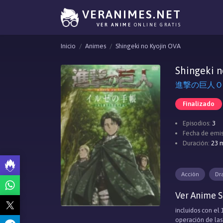
VERANIMES.NET
VER ANIME
ONLINE GRATIS
Inicio
Animes
Shingeki no Kyojin OVA
Shingeki n
進撃の巨人ＯＡＤ,
Finalizado
Episodios:
3
Fecha de emis
Duración:
23 m
Acción
Dr
Ver Anime S
incluidos con el
operación de las