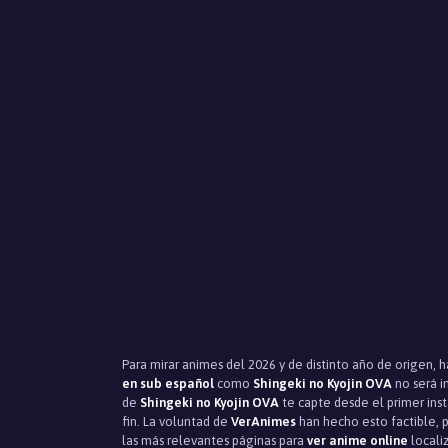
Para mirar animes del 2026 y de distinto año de origen, 
en sub español
como
Shingeki no Kyojin OVA
no será i
de
Shingeki no Kyojin OVA
te capte desde el primer ins
fin. La voluntad de
VerAnimes
han hecho esto factible, p
las más relevantes páginas para
ver anime online
localiz