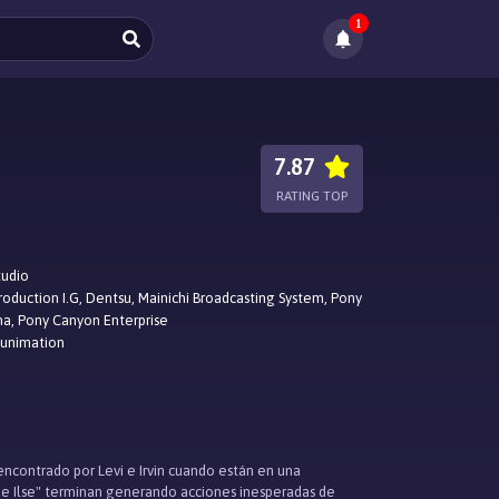
1
7.87
RATING TOP
tudio
roduction I.G, Dentsu, Mainichi Broadcasting System, Pony
a, Pony Canyon Enterprise
Funimation
 encontrado por Levi e Irvin cuando están en una
 de Ilse" terminan generando acciones inesperadas de