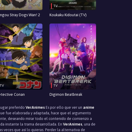
TV
TV
ngou Stray Dogs Wan! 2
Koukaku Kidoutai (TV)
TV
TV
tective Conan
Digimon Beatbreak
 lugar preferido
VerAnimes
Es por ello que ver un
anime
n que fue elaborada y adaptada, hace que el argumento
stante, deseando mirar todo el contenido de comienzo a
ada instante la trama desarrollada. En
VerAnimes
, una de
as veces que así lo quieras. Perder la alternativa de