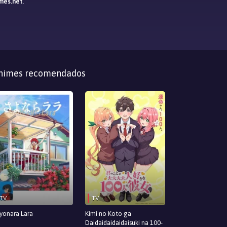
mes.net
.
nimes recomendados
TV
TV
yonara Lara
Kimi no Koto ga
Daidaidaidaidaisuki na 100-