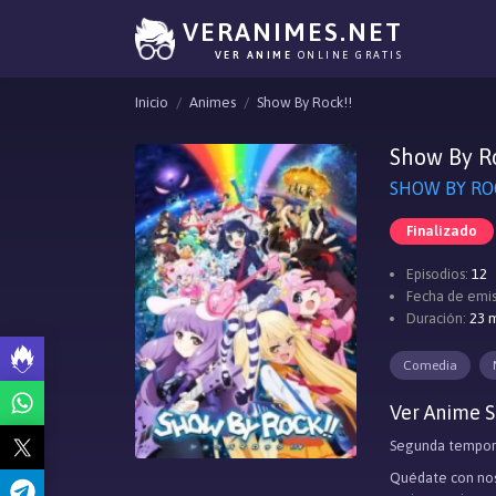
VERANIMES.NET
VER ANIME
ONLINE GRATIS
Inicio
Animes
Show By Rock!!
Show By R
SHOW BY ROC
Finalizado
Episodios:
12
Fecha de emis
Duración:
23 m
Comedia
Ver Anime S
Segunda tempora
Quédate con nos