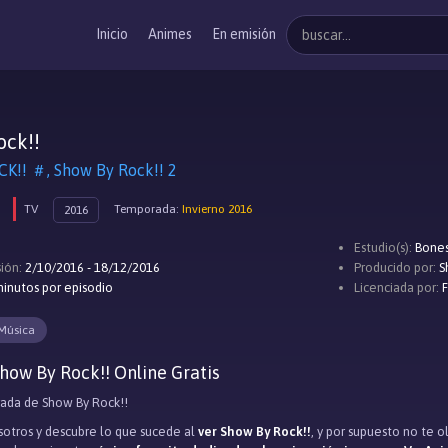
Inicio
Animes
En emisión
ock!!
K!! ＃, Show By Rock!! 2
TV
Temporada:
Invierno 2016
2016
Estudio(s):
Bone
ión:
2/10/2016 - 18/12/2016
Producido por:
S
inutos por episodio
Licenciada por:
Música
how By Rock!! Online Gratis
da de Show By Rock!!
otros y descubre lo que sucede al
ver Show By Rock!!
, y por supuesto no te 