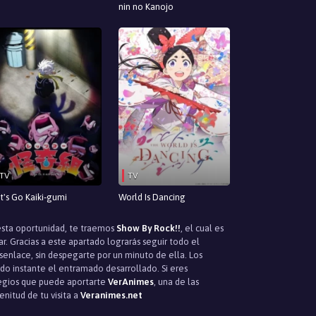
nin no Kanojo
TV
TV
t's Go Kaiki-gumi
World Is Dancing
esta oportunidad, te traemos
Show By Rock!!
, el cual es
. Gracias a este apartado lograrás seguir todo el
senlace, sin despegarte por un minuto de ella. Los
odo instante el entramado desarrollado. Si eres
ilegios que puede aportarte
VerAnimes
, una de las
enitud de tu visita a
Veranimes.net