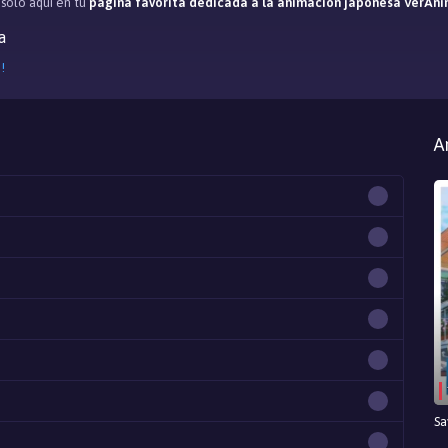
, solo aqui en tu
página favorita dedicada a la animación japonesa VerAni
a
!
A
Sa