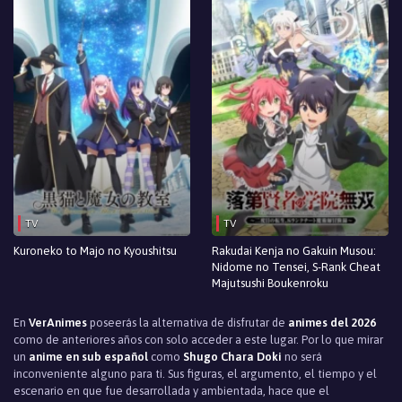
Episodio 26
Episodio 25
Episodio 24
Episodio 23
Episodio 22
Episodio 21
TV
TV
Episodio 20
Kuroneko to Majo no Kyoushitsu
Rakudai Kenja no Gakuin Musou:
Episodio 19
Nidome no Tensei, S-Rank Cheat
Majutsushi Boukenroku
Episodio 18
En
VerAnimes
poseerás la alternativa de disfrutar de
animes del 2026
como de anteriores años con solo acceder a este lugar. Por lo que mirar
Episodio 17
un
anime en sub español
como
Shugo Chara Doki
no será
inconveniente alguno para ti. Sus figuras, el argumento, el tiempo y el
Episodio 16
escenario en que fue desarrollada y ambientada, hace que el