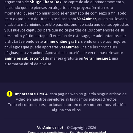
argumento de
Shugo Chara Doki
te capte desde el primer momento,
Episodio 15
haciendo que no pienses en alejarte de su proyección ni un solo
momento, queriendo mirar todo el entramado de comienzo a fin. Todo
Episodio 14
esto es producto del trabajo realizado por
VerAnimes
, quien ha llevado
a cabo lo más mínimo posible para disponer de cada uno de los episodios
Episodio 13
y sus nuevos capítulos, para que no te pierdas de los pormenores de su
desarrollo y última etapa. Si eres fan de esta saga, te adelantamos que
Episodio 12
disfrutarás viendo este
anime online gratis
, siendo una de los mejores
privilegios que puede aportarte
VerAnimes
, una de las principales
Episodio 11
páginas para ver anime. Aprovecha la ocasión de ver el más relevante
anime en sub español
de manera gratuita en
Veranimes.net
, una
alternativa difícil de nivelar.
Episodio 10
Episodio 9
Episodio 8
Importante DMCA
: esta página web no guarda ningún archivo de
video en nuestros servidores, ni brindamos enlaces directos.
Episodio 7
Todo el contenido es procionado por terceros y no tenemos relación
alguna con ellos.
Episodio 6
Episodio 5
VerAnimes.net
- © Copyright 2026
Términos y condiciones
-
Política de privacidad