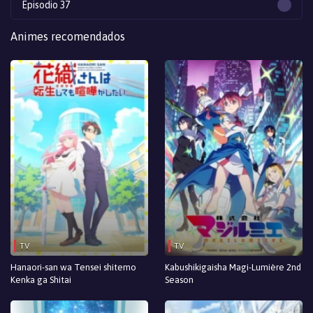
Episodio 37
Episodio 36
Animes recomendados
Episodio 35
Episodio 34
Episodio 33
Episodio 32
Episodio 31
Episodio 30
Episodio 29
TV
TV
Episodio 28
Hanaori-san wa Tensei shitemo
Kabushikigaisha Magi-Lumière 2nd
Kenka ga Shitai
Season
Episodio 27