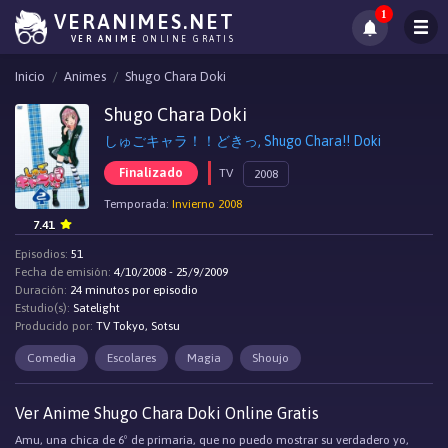
1
VERANIMES.NET
VER ANIME
ONLINE GRATIS
Inicio
Animes
Shugo Chara Doki
Shugo Chara Doki
しゅごキャラ！！どきっ, Shugo Chara!! Doki
Finalizado
TV
2008
Temporada:
Invierno 2008
7.41
Episodios:
51
Fecha de emisión:
4/10/2008 - 25/9/2009
Duración:
24 minutos por episodio
Estudio(s):
Satelight
Producido por:
TV Tokyo, Sotsu
Comedia
Escolares
Magia
Shoujo
Ver Anime Shugo Chara Doki Online Gratis
Amu, una chica de 6º de primaria, que no puedo mostrar su verdadero yo,