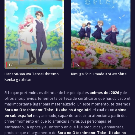
TV
TV
Hanaori-san wa Tensei shitemo
Kimi ga Shinu made Koi wo Shitai
Kenka ga Shitai
Si lo que pretendes es disfrutar de los principales
animes del 2026
y de
otros años previos, tenemos la certeza de certificarte que has ubicado el
más importante lugar para materializarlo. En este momento, te traemos
Sora no Otoshimono: Tokei Jikake no Angeloid
, el cual es un
anime
en sub español
muy animado, capaz de seducir tu atención a partir del
primer momento en que lo arrancas a mirar. Sus personajes, el
entramado, la época y el entorno en que fue producida y enmarcada,
produce que el argumento de
Sora no Otoshimono: Tokei Jikake no