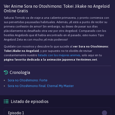
Ver Anime Sora no Otoshimono: Tokei Jikake no Angeloid
Online Gratis
Sakurai Tomoki va de viaje a una caliente primavera, y pronto comienza con
sus pervertidas payasadas habituales. Además, ¡él está a punto de recibir su
primera confesión de amor! Sin embargo, su deseo de pasar sus días
plácidamente es desafiado otra vez por otro Angeloid. Comparado con los
hostiles Angeloids que él había encontrado en el pasado, este nuevo Tipo
Angeloid Zeta es con mucho ¡el más poderoso!
Quédate con nosotros y descubre lo que sucede al
ver Sora no Otoshimono:
Tokei Jikake no Angeloid
, y por supuesto no te olvidés de revisar
constantemente nuestro
listado con los mejores animes
, solo aqui en tu
página favorita dedicada a la animación japonesa VerAnimes.net
.
Cronología
Sora no Otoshimono: Forte
Sora no Otoshimono Final: Eternal My Master
Listado de episodios
Episodio 1