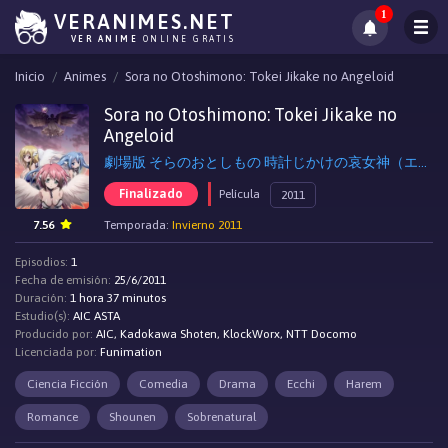
1
VERANIMES.NET
VER ANIME
ONLINE GRATIS
Inicio
Animes
Sora no Otoshimono: Tokei Jikake no Angeloid
Sora no Otoshimono: Tokei Jikake no
Angeloid
劇場版 そらのおとしもの 時計じかけの哀女神（エンジェロイド）, Heaven's Lost Property the Movie: The Angeloid of Clockwork
Finalizado
Película
2011
7.56
Temporada:
Invierno 2011
Episodios:
1
Fecha de emisión:
25/6/2011
Duración:
1 hora 37 minutos
Estudio(s):
AIC ASTA
Producido por:
AIC, Kadokawa Shoten, KlockWorx, NTT Docomo
Licenciada por:
Funimation
Ciencia Ficción
Comedia
Drama
Ecchi
Harem
Romance
Shounen
Sobrenatural