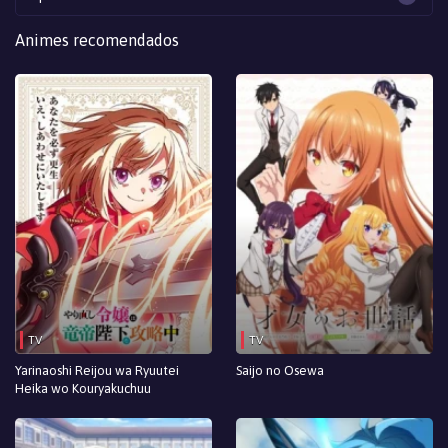
Animes recomendados
TV
TV
Yarinaoshi Reijou wa Ryuutei
Saijo no Osewa
Heika wo Kouryakuchuu