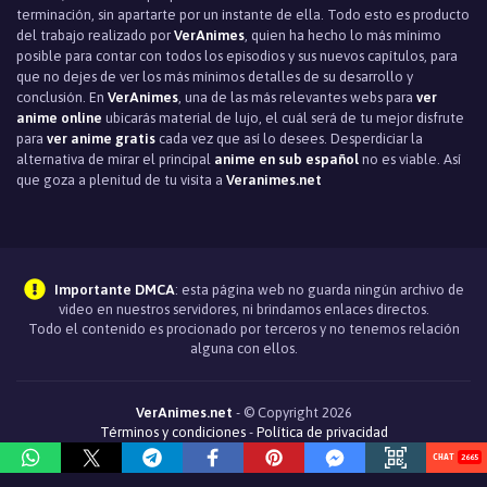
terminación, sin apartarte por un instante de ella. Todo esto es producto
del trabajo realizado por
VerAnimes
, quien ha hecho lo más mínimo
posible para contar con todos los episodios y sus nuevos capítulos, para
que no dejes de ver los más mínimos detalles de su desarrollo y
conclusión. En
VerAnimes
, una de las más relevantes webs para
ver
anime online
ubicarás material de lujo, el cuál será de tu mejor disfrute
para
ver anime gratis
cada vez que así lo desees. Desperdiciar la
alternativa de mirar el principal
anime en sub español
no es viable. Así
que goza a plenitud de tu visita a
Veranimes.net
Importante DMCA
: esta página web no guarda ningún archivo de
video en nuestros servidores, ni brindamos enlaces directos.
Todo el contenido es procionado por terceros y no tenemos relación
alguna con ellos.
VerAnimes.net
- © Copyright 2026
Términos y condiciones
-
Política de privacidad
2665