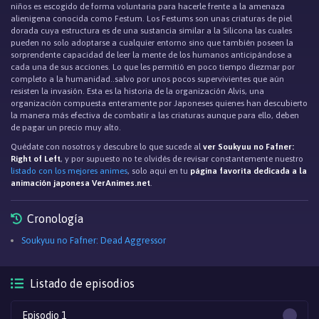
niños es escogido de forma voluntaria para hacerle frente a la amenaza
alienigena conocida como Festum. Los Festums son unas criaturas de piel
dorada cuya estructura es de una sustancia similar a la Silicona las cuales
pueden no solo adoptarse a cualquier entorno sino que también poseen la
sorprendente capacidad de leer la mente de los humanos anticipándose a
cada una de sus acciones. Lo que les permitió en poco tiempo diezmar por
completo a la humanidad..salvo por unos pocos supervivientes que aún
resisten la invasión. Esta es la historia de la organización Alvis, una
organización compuesta enteramente por Japoneses quienes han descubierto
la manera más efectiva de combatir a las criaturas aunque para ello, deben
de pagar un precio muy alto.
Quédate con nosotros y descubre lo que sucede al
ver Soukyuu no Fafner:
Right of Left
, y por supuesto no te olvidés de revisar constantemente nuestro
listado con los mejores animes
, solo aqui en tu
página favorita dedicada a la
animación japonesa VerAnimes.net
.
Cronología
Soukyuu no Fafner: Dead Aggressor
Listado de episodios
Episodio 1