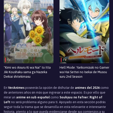
TV
TV
"Kimi wo Aisuru Ki wa Nai" to Itta
Hell Mode: Yarikomizuki no Gamer
Jiki Koushaku-sama ga Nazeka
wa Hai Settei no Isekai de Musou
Dekiai shitekimasu
suru 2nd Season
En
VerAnimes
poseerás la opción de disfrutar de
animes del 2026
como
de anteriores años sin más que ingresar a este espacio. Es por ello que
mirar un
anime en sub español
como
Soukyuu no Fafner: Right of
Left
no será problema alguno para ti. Apoyado en esta sección podrás
seguir toda la trama que se desarrolla en esta relevante e interesante
historia, atento a lo que pueda evidenciarse desde sus comienzos a su