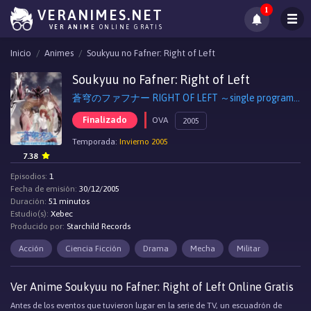
1
VERANIMES.NET
VER ANIME
ONLINE GRATIS
Inicio
Animes
Soukyuu no Fafner: Right of Left
Soukyuu no Fafner: Right of Left
蒼穹のファフナー RIGHT OF LEFT ～single program～
Finalizado
OVA
2005
Temporada:
Invierno 2005
7.38
Episodios:
1
Fecha de emisión:
30/12/2005
Duración:
51 minutos
Estudio(s):
Xebec
Producido por:
Starchild Records
Acción
Ciencia Ficción
Drama
Mecha
Militar
Ver Anime Soukyuu no Fafner: Right of Left Online Gratis
Antes de los eventos que tuvieron lugar en la serie de TV, un escuadrón de