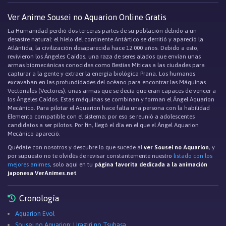
Ver Anime Sousei no Aquarion Online Gratis
La Humanidad perdió dos terceras partes de su población debido a un
desastre natural: el hielo del continente Antártico se derritió y apareció la
Atlántida, la civilización desaparecida hace 12.000 años. Debido a esto,
revivieron los Ángeles Caídos, una raza de seres alados que envían unas
armas biomecánicas conocidas como Bestias Míticas a las ciudades para
capturar a la gente y extraer la energía biológica Prana. Los humanos
excavaban en las profundidades del océano para encontrar las Máquinas
Vectoriales (Vectores), unas armas que se decía que eran capaces de vencer a
los Ángeles Caídos. Estas máquinas se combinan y forman el Ángel Aquarion
Mecánico. Para pilotar el Aquarion hace falta una persona con la habilidad
Elemento compatible con el sistema; por eso se reunió a adolescentes
candidatos a ser pilotos. Por fin, llegó el día en el que el Ángel Aquarion
Mecánico apareció.
Quédate con nosotros y descubre lo que sucede al
ver Sousei no Aquarion
, y
por supuesto no te olvidés de revisar constantemente nuestro
listado con los
mejores animes
, solo aqui en tu
página favorita dedicada a la animación
japonesa VerAnimes.net
.
Cronología
Aquarion Evol
Sousei no Aquarion: Uragiri no Tsubasa