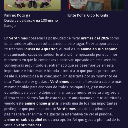
TV
TV
Kimi no Koto ga
Ibitte Konai Gibo to Gishi
Daidaidaidaidaisuki na 100-nin no
Kanojo
En
VerAnimes
poseerás la posibilidad de mirar
animes del 2026
como
de anteriores años con solo acceder a este lugar. En esta oportunidad,
te traemos
Sousei no Aquarion
, el cual es un
anime en sub español
muy animado, capaz de seducir tu atención empezando por el primer
momento en que lo comienzas a observar. Apoyado en esta sección
conseguirás seguir todo el entramado que se desenvuelve en esta
importante e interesante historia, atento a lo que pueda presentarse
desde sus principios a su conclusión, sin apartarte por un momento de
ella. Todo esto es gracias a
VerAnimes
, quien ha llevado a cabo lo más
mínimo posible para disponer de todos los capítulos, y sus nuevos
episodios, para que no dejes de mirar los pormenores de su progreso y
última etapa. Si eres fan de esta saga, te anticipamos que te deleitarás
viendo este
anime online gratis
, siendo una de los más importantes
privilegios que puede aportarte
VerAnimes
, una de las principales
páginas para ver anime. Malgastar la alternativa de ver el principal
anime en sub español
no es una opción. Así que goza a plenitud de tu
visita a
Veranimes.net