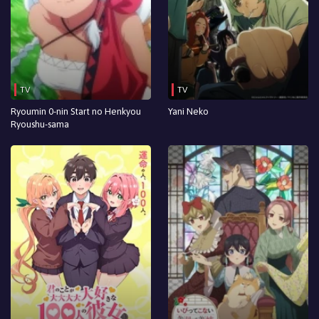
Episodio 6
Episodio 5
Episodio 4
TV
TV
Episodio 3
Ryoumin 0-nin Start no Henkyou
Yani Neko
Ryoushu-sama
Episodio 2
Episodio 1