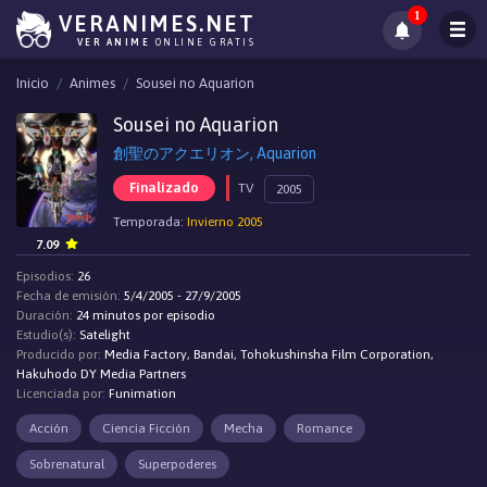
1
VERANIMES.NET
VER ANIME
ONLINE GRATIS
Inicio
Animes
Sousei no Aquarion
Sousei no Aquarion
創聖のアクエリオン, Aquarion
Finalizado
TV
2005
Temporada:
Invierno 2005
7.09
Episodios:
26
Fecha de emisión:
5/4/2005 - 27/9/2005
Duración:
24 minutos por episodio
Estudio(s):
Satelight
Producido por:
Media Factory, Bandai, Tohokushinsha Film Corporation,
Hakuhodo DY Media Partners
Licenciada por:
Funimation
Acción
Ciencia Ficción
Mecha
Romance
Sobrenatural
Superpoderes