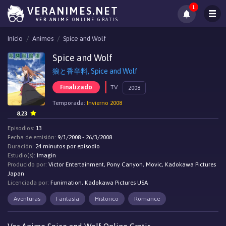
1
VERANIMES.NET
VER ANIME
ONLINE GRATIS
Inicio
Animes
Spice and Wolf
Spice and Wolf
狼と香辛料, Spice and Wolf
Finalizado
TV
2008
Temporada:
Invierno 2008
8.23
Episodios:
13
Fecha de emisión:
9/1/2008 - 26/3/2008
Duración:
24 minutos por episodio
Estudio(s):
Imagin
Producido por:
Victor Entertainment, Pony Canyon, Movic, Kadokawa Pictures
Japan
Licenciada por:
Funimation, Kadokawa Pictures USA
Aventuras
Fantasía
Historico
Romance