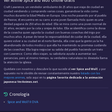
Ver Anime Spice and Wolf Online Gratis
Craft Lawrence, un vendedor ambulante de 25 años que viaja de ciudad en
ciudad vendiendo y comprando varias cosas, ganandose la vida como
muchos durante la Edad Media en Europa. Una noche pasando por el pueblo
de Pasroe, él encuentra en su carro a una joven llamada Holo quien es una
deidad pagana de 250 años de edad. Ella se mira como una joven normal de
15 años, excepto por la cola y orejas de lobo. Ella se identifica como la diosa
de la cosecha quien agurda la ciudad con buenas cosechas del trigo por
muchos años. A pesar de tener la responsabilidad de cuidar de la ciudad, ella
quiere volver a su ciudad en el norte llamda, ella cree que la gente ya la ha
abandonado de todos modos y que ella ha mantenido su promesa cuidando
de las cosechas. Ella logra negociar su salida del pueblo haciendo un trato
con Lawrence. Como ellos viajan, su sabiduría ayuda a aumentar sus
ganancias, pero al mismo tiempo, su verdadera naturaleza no deseada llama
la atención la iglesia.
Quédate con nosotros y descubre lo que sucede al
ver Spice and Wolf
, y por
supuesto no te olvidés de revisar constantemente nuestro
listado con los
mejores animes
, solo aqui en tu
página favorita dedicada a la animación
japonesa VerAnimes.net
.
Cronología
Spice and Wolf II OVA