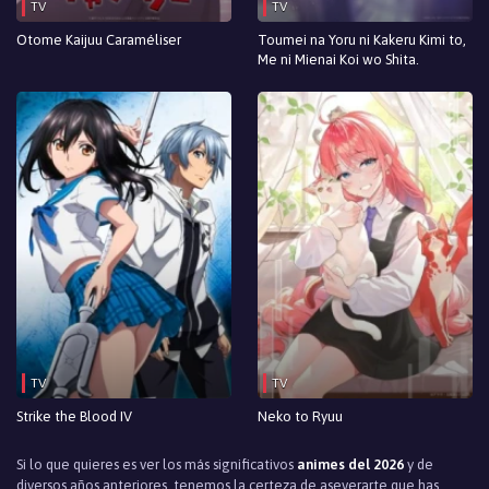
TV
TV
Otome Kaijuu Caraméliser
Toumei na Yoru ni Kakeru Kimi to,
Me ni Mienai Koi wo Shita.
TV
TV
Strike the Blood IV
Neko to Ryuu
Si lo que quieres es ver los más significativos
animes del 2026
y de
diversos años anteriores, tenemos la certeza de aseverarte que has