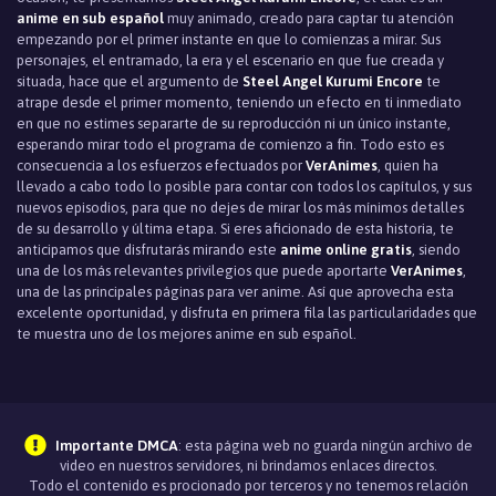
anime en sub español
muy animado, creado para captar tu atención
empezando por el primer instante en que lo comienzas a mirar. Sus
personajes, el entramado, la era y el escenario en que fue creada y
situada, hace que el argumento de
Steel Angel Kurumi Encore
te
atrape desde el primer momento, teniendo un efecto en ti inmediato
en que no estimes separarte de su reproducción ni un único instante,
esperando mirar todo el programa de comienzo a fin. Todo esto es
consecuencia a los esfuerzos efectuados por
VerAnimes
, quien ha
llevado a cabo todo lo posible para contar con todos los capítulos, y sus
nuevos episodios, para que no dejes de mirar los más mínimos detalles
de su desarrollo y última etapa. Si eres aficionado de esta historia, te
anticipamos que disfrutarás mirando este
anime online gratis
, siendo
una de los más relevantes privilegios que puede aportarte
VerAnimes
,
una de las principales páginas para ver anime. Así que aprovecha esta
excelente oportunidad, y disfruta en primera fila las particularidades que
te muestra uno de los mejores anime en sub español.
Importante DMCA
: esta página web no guarda ningún archivo de
video en nuestros servidores, ni brindamos enlaces directos.
Todo el contenido es procionado por terceros y no tenemos relación