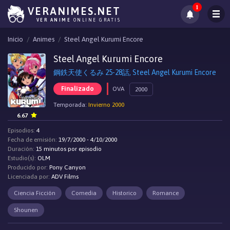
1
VERANIMES.NET
VER ANIME
ONLINE GRATIS
Inicio
Animes
Steel Angel Kurumi Encore
Steel Angel Kurumi Encore
鋼鉄天使くるみ 25-28話, Steel Angel Kurumi Encore
Finalizado
OVA
2000
Temporada:
Invierno 2000
6.67
Episodios:
4
Fecha de emisión:
19/7/2000 - 4/10/2000
Duración:
15 minutos por episodio
Estudio(s):
OLM
Producido por:
Pony Canyon
Licenciada por:
ADV Films
Ciencia Ficción
Comedia
Historico
Romance
Shounen