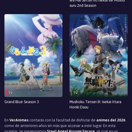
wa Hai Settei no Isekai de Musou
suru 2nd Season
TV
TV
Grand Blue Season 3
Mushoku Tensei III: Isekai Ittara
Honki Dasu
En
VerAnimes
contarás con la facultad de disfrutar de
animes del 2026
como de anteriores años sin más que accesar a este lugar. En esta
ocasión, te presentamos
Steel Angel Kurumi Encore
, el cual es un