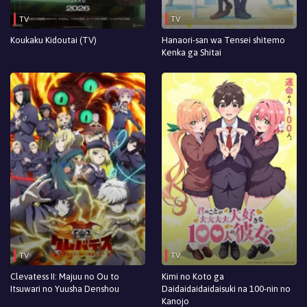
TV
TV
Koukaku Kidoutai (TV)
Hanaori-san wa Tensei shitemo
Kenka ga Shitai
TV
TV
Clevatess II: Majuu no Ou to
Kimi no Koto ga
Itsuwari no Yuusha Denshou
Daidaidaidaidaisuki na 100-nin no
Kanojo