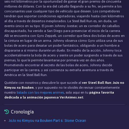
seis mil kilómetros por la oportunidad de ganar el gran premio de cincuenta
millones de dólares. Con la era del caballo llegando a su fin, se permite a los
concursantes usar cualquier tipo de vehículo que deseen. Los competidores
tendrán que soportar condiciones agotadoras, viajando hasta cien kilómetros
al día a través de desiertos inexplorados. La Steel Ball Run es, sin duda, un
evento único en su tipo. El joven Johnny Joestar, un ex corredor de caballos
discapacitado, ha venido a San Diego para presenciar el inicio de la carrera.
Allí se encuentra con Gyro Zeppeli, un corredor que lleva dos bolas de acero en
la cintura en lugar de un arma. Johnny observa cómo Gyro utiliza una de sus
bolas de acero para desatar un poder fantástico, obligando a un hombre a
dispararse a sí mismo durante un duelo. En medio de la acción, Johnny toca
accidentalmente la bola de acero y siente un poder surgiendo a través de sus
piernas, lo que le permite levantarse por primera vez en dos años.
Prometiendo encontrar el secreto de las bolas de acero, Johnny decide
participar en la carrera, y así comienza su extraña aventura a través de
América en la Steel Ball Run.
Quédate con nosotros y descubre lo que sucede al
ver Steel Ball Run: JoJo no
Kimyou na Bouken
, y por supuesto no te olvidés de revisar constantemente
nuestro
listado con los mejores animes
, solo aqui en tu
página favorita
dedicada a la animación japonesa VerAnimes.net
.
Cronología
JoJo no Kimyou na Bouken Part 6: Stone Ocean