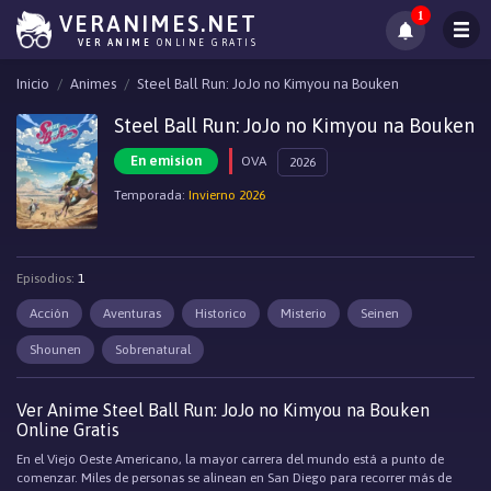
1
VERANIMES.NET
VER ANIME
ONLINE GRATIS
Inicio
Animes
Steel Ball Run: JoJo no Kimyou na Bouken
Steel Ball Run: JoJo no Kimyou na Bouken
En emision
OVA
2026
Temporada:
Invierno 2026
Episodios:
1
Acción
Aventuras
Historico
Misterio
Seinen
Shounen
Sobrenatural
Ver Anime Steel Ball Run: JoJo no Kimyou na Bouken
Online Gratis
En el Viejo Oeste Americano, la mayor carrera del mundo está a punto de
comenzar. Miles de personas se alinean en San Diego para recorrer más de