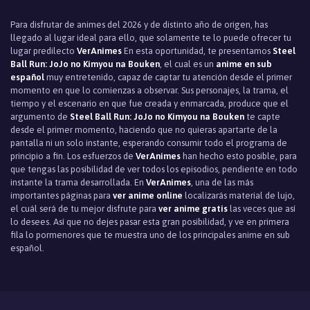
Para disfrutar de animes del 2026 y de distinto año de origen, has
llegado al lugar ideal para ello, que solamente te lo puede ofrecer tu
lugar predilecto
VerAnimes
En esta oportunidad, te presentamos
Steel
Ball Run: JoJo no Kimyou na Bouken
, el cual es un
anime en sub
español
muy entretenido, capaz de captar tu atención desde el primer
momento en que lo comienzas a observar. Sus personajes, la trama, el
tiempo y el escenario en que fue creada y enmarcada, produce que el
argumento de
Steel Ball Run: JoJo no Kimyou na Bouken
te capte
desde el primer momento, haciendo que no quieras apartarte de la
pantalla ni un solo instante, esperando consumir todo el programa de
principio a fin. Los esfuerzos de
VerAnimes
han hecho esto posible, para
que tengas las posibilidad de ver todos los episodios, pendiente en todo
instante la trama desarrollada. En
VerAnimes
, una de las más
importantes páginas para
ver anime online
localizarás material de lujo,
el cuál será de tu mejor disfrute para
ver anime gratis
las veces que así
lo desees. Así que no dejes pasar esta gran posibilidad, y ve en primera
fila lo pormenores que te muestra uno de los principales anime en sub
español.