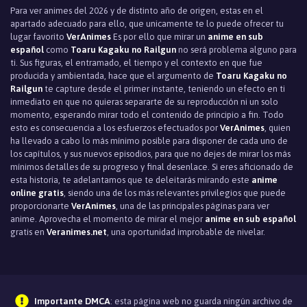
Para ver animes del 2026 y de distinto año de origen, estas en el
apartado adecuado para ello, que unicamente te lo puede ofrecer tu
lugar favorito
VerAnimes
Es por ello que mirar un
anime en sub
español
como
Toaru Kagaku no Railgun
no será problema alguno para
ti. Sus figuras, el entramado, el tiempo y el contexto en que fue
producida y ambientada, hace que el argumento de
Toaru Kagaku no
Railgun
te capture desde el primer instante, teniendo un efecto en ti
inmediato en que no quieras separarte de su reproducción ni un solo
momento, esperando mirar todo el contenido de principio a fin. Todo
esto es consecuencia a los esfuerzos efectuados por
VerAnimes
, quien
ha llevado a cabo lo más mínimo posible para disponer de cada uno de
los capítulos, y sus nuevos episodios, para que no dejes de mirar los más
mínimos detalles de su progreso y final desenlace. Si eres aficionado de
esta historia, te adelantamos que te deleitarás mirando este
anime
online gratis
, siendo una de los más relevantes privilegios que puede
proporcionarte
VerAnimes
, una de las principales páginas para ver
anime. Aprovecha el momento de mirar el mejor
anime en sub español
gratis en
Veranimes.net
, una oportunidad improbable de nivelar.
Importante DMCA
: esta página web no guarda ningún archivo de