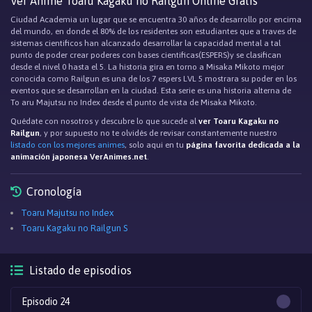
Ver Anime Toaru Kagaku no Railgun Online Gratis
Ciudad Academia un lugar que se encuentra 30 años de desarrollo por encima
del mundo, en donde el 80% de los residentes son estudiantes que a traves de
sistemas cientificos han alcanzado desarrollar la capacidad mental a tal
punto de poder crear poderes con bases cientificas(ESPERS)y se clasifican
desde el nivel 0 hasta el 5. La historia gira en torno a Misaka Mikoto mejor
conocida como Railgun es una de los 7 espers LVL 5 mostrara su poder en los
eventos que se desarrollan en la ciudad. Esta serie es una historia alterna de
To aru Majutsu no Index desde el punto de vista de Misaka Mikoto.
Quédate con nosotros y descubre lo que sucede al
ver Toaru Kagaku no
Railgun
, y por supuesto no te olvidés de revisar constantemente nuestro
listado con los mejores animes
, solo aqui en tu
página favorita dedicada a la
animación japonesa VerAnimes.net
.
Cronología
Toaru Majutsu no Index
Toaru Kagaku no Railgun S
Listado de episodios
Episodio 24