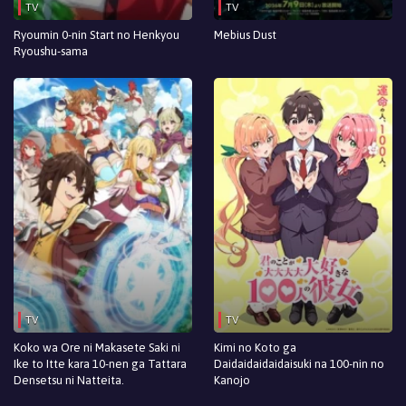
TV
TV
Episodio 1
Ryoumin 0-nin Start no Henkyou
Mebius Dust
Ryoushu-sama
TV
TV
Koko wa Ore ni Makasete Saki ni
Kimi no Koto ga
Ike to Itte kara 10-nen ga Tattara
Daidaidaidaidaisuki na 100-nin no
Densetsu ni Natteita.
Kanojo