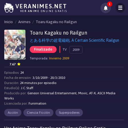
1
VERANIMES.NET
VER ANIME
ONLINE GRATIS
Inicio
Animes
Toaru Kagaku no Railgun
Toaru Kagaku no Railgun
とある科学の超電磁砲, A Certain Scientific Railgun
Finalizado
TV
2009
Temporada:
Invierno 2009
7.67
Episodios:
24
Fecha de emisión:
3/10/2009 - 20/3/2010
Duración:
24 minutos por episodio
Estudio(s):
J.C.Staff
Producido por:
Geneon Universal Entertainment, Movic, AT-X, ASCII Media
Works
Licenciada por:
Funimation
Acción
Ciencia Ficción
Superpoderes