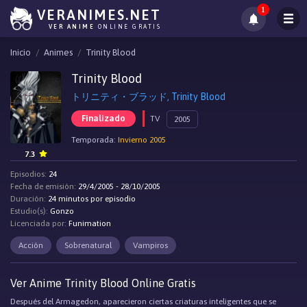
1
VERANIMES.NET
VER ANIME
ONLINE GRATIS
Inicio
Animes
Trinity Blood
Trinity Blood
トリニティ・ブラッド, Trinity Blood
Finalizado
TV
2005
Temporada:
Invierno 2005
7.3
Episodios:
24
Fecha de emisión:
29/4/2005 - 28/10/2005
Duración:
24 minutos por episodio
Estudio(s):
Gonzo
Licenciada por:
Funimation
Acción
Sobrenatural
Vampiros
Ver Anime Trinity Blood Online Gratis
Después del Armagedon, aparecieron ciertas criaturas inteligentes que se