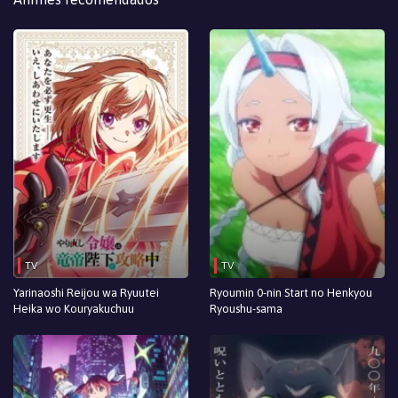
Episodio 10
Episodio 9
Episodio 8
Episodio 7
Episodio 6
Episodio 5
Episodio 4
TV
TV
Episodio 3
Yarinaoshi Reijou wa Ryuutei
Ryoumin 0-nin Start no Henkyou
Heika wo Kouryakuchuu
Ryoushu-sama
Episodio 2
Episodio 1