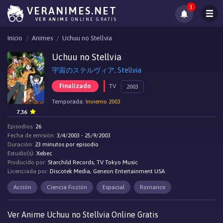
1
VERANIMES.NET
VER ANIME
ONLINE GRATIS
Inicio
Animes
Uchuu no Stellvia
Uchuu no Stellvia
宇宙のステルヴィア, Stellvia
Finalizado
TV
2003
Temporada:
Invierno 2003
7.36
Episodios:
26
Fecha de emisión:
3/4/2003 - 25/9/2003
Duración:
23 minutos por episodio
Estudio(s):
Xebec
Producido por:
Starchild Records, TV Tokyo Music
Licenciada por:
Discotek Media, Geneon Entertainment USA
Acción
Ciencia Ficción
Espacial
Romance
Ver Anime Uchuu no Stellvia Online Gratis