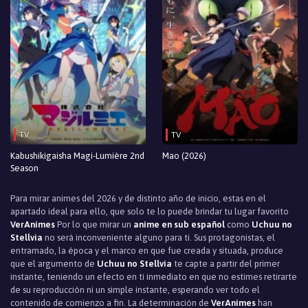
TV
TV
Kabushikigaisha Magi-Lumière 2nd
Mao (2026)
Season
Para mirar animes del 2026 y de distinto año de inicio, estas en el
apartado ideal para ello, que solo te lo puede brindar tu lugar favorito
VerAnimes
Por lo que mirar un
anime en sub español
como
Uchuu no
Stellvia
no será inconveniente alguno para ti. Sus protagonistas, el
entramado, la época y el marco en que fue creada y situada, produce
que el argumento de
Uchuu no Stellvia
te capte a partir del primer
instante, teniendo un efecto en ti inmediato en que no estimes retirarte
de su reproducción ni un simple instante, esperando ver todo el
contenido de comienzo a fin. La determinación de
VerAnimes
han