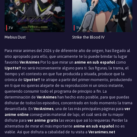
TV
TV
Mebius Dust
Strike the Blood IV
Para mirar animes del 2026 y de diferente año de origen, has llegado al
sitio apropiado para ello, que unicamente te lo puede brindar tu lugar
favorito
VerAnimes
Por lo que mirar un
anime en sub español
como
Upotte!!
no será inconveniente alguno para ti. Sus figuras, la trama, el
tiempo y el contexto en que fue producida y situada, produce que la
crónica de
Upotte!!
te atrape a partir del primer momento, produciendo
en ti que no quieras alejarte de su reproducción ni un único instante,
queriendo consumir todo el programa de principio a fin. La
determinación de
VerAnimes
han hecho esto posible, para que puedas
disfrutar de todos los episodios, concentrado en todo momento la trama
desarrollada. En
VerAnimes
, una de las más principales páginas para
ver
anime online
conseguirás material de lujo, el cuál será de tu mayor
disfrute para
ver anime gratis
las veces que así lo requieras. Perder la
alternativa de mirar el más importante
anime en sub español
no es
viable. Así que disfruta a cabalidad de tu visita a
Veranimes.net