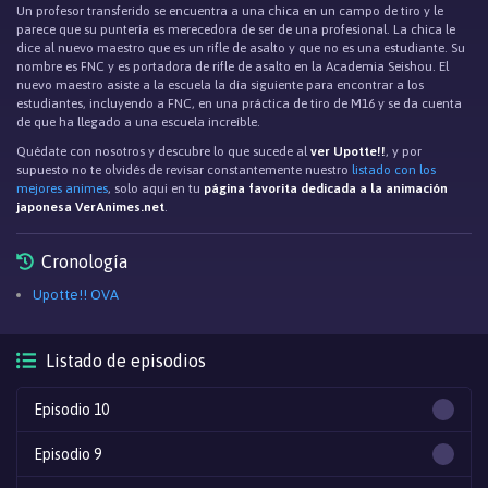
Un profesor transferido se encuentra a una chica en un campo de tiro y le
parece que su puntería es merecedora de ser de una profesional. La chica le
dice al nuevo maestro que es un rifle de asalto y que no es una estudiante. Su
nombre es FNC y es portadora de rifle de asalto en la Academia Seishou. El
nuevo maestro asiste a la escuela la día siguiente para encontrar a los
estudiantes, incluyendo a FNC, en una práctica de tiro de M16 y se da cuenta
de que ha llegado a una escuela increíble.
Quédate con nosotros y descubre lo que sucede al
ver Upotte!!
, y por
supuesto no te olvidés de revisar constantemente nuestro
listado con los
mejores animes
, solo aqui en tu
página favorita dedicada a la animación
japonesa VerAnimes.net
.
Cronología
Upotte!! OVA
Listado de episodios
Episodio 10
Episodio 9