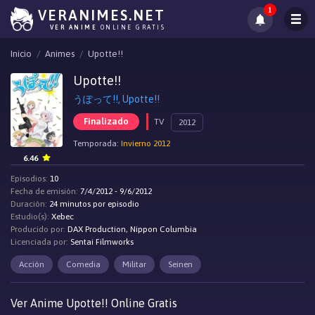
1
VERANIMES.NET
VER ANIME
ONLINE GRATIS
Inicio
Animes
Upotte!!
Upotte!!
うぽって!!, Upotte!!
Finalizado
TV
2012
Temporada:
Invierno 2012
6.46
Episodios:
10
Fecha de emisión:
7/4/2012 - 9/6/2012
Duración:
24 minutos por episodio
Estudio(s):
Xebec
Producido por:
DAX Production, Nippon Columbia
Licenciada por:
Sentai Filmworks
Acción
Comedia
Militar
Seinen
Ver Anime Upotte!! Online Gratis