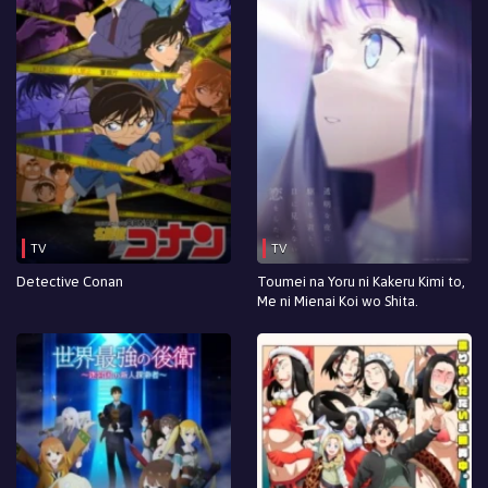
Episodio 199
Episodio 198
Episodio 197
Episodio 196
Episodio 195
Episodio 194
TV
TV
Episodio 193
Detective Conan
Toumei na Yoru ni Kakeru Kimi to,
Me ni Mienai Koi wo Shita.
Episodio 192
Episodio 191
Episodio 190
Episodio 189