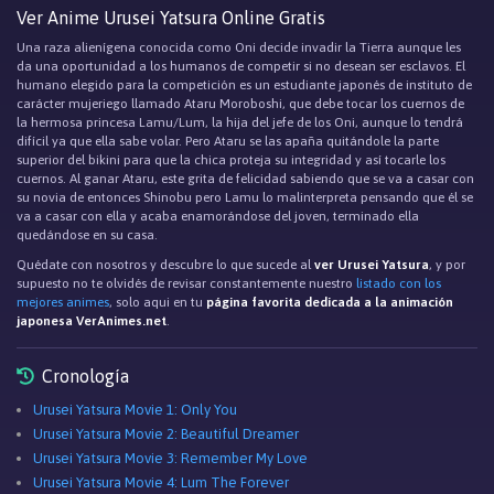
Ver Anime Urusei Yatsura Online Gratis
Una raza alienígena conocida como Oni decide invadir la Tierra aunque les
da una oportunidad a los humanos de competir si no desean ser esclavos. El
humano elegido para la competición es un estudiante japonés de instituto de
carácter mujeriego llamado Ataru Moroboshi, que debe tocar los cuernos de
la hermosa princesa Lamu/Lum, la hija del jefe de los Oni, aunque lo tendrá
difícil ya que ella sabe volar. Pero Ataru se las apaña quitándole la parte
superior del bikini para que la chica proteja su integridad y así tocarle los
cuernos. Al ganar Ataru, este grita de felicidad sabiendo que se va a casar con
su novia de entonces Shinobu pero Lamu lo malinterpreta pensando que él se
va a casar con ella y acaba enamorándose del joven, terminado ella
quedándose en su casa.
Quédate con nosotros y descubre lo que sucede al
ver Urusei Yatsura
, y por
supuesto no te olvidés de revisar constantemente nuestro
listado con los
mejores animes
, solo aqui en tu
página favorita dedicada a la animación
japonesa VerAnimes.net
.
Cronología
Urusei Yatsura Movie 1: Only You
Urusei Yatsura Movie 2: Beautiful Dreamer
Urusei Yatsura Movie 3: Remember My Love
Urusei Yatsura Movie 4: Lum The Forever