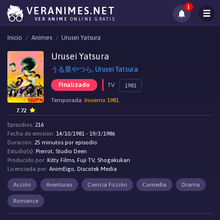
1
VERANIMES.NET
VER ANIME
ONLINE GRATIS
Inicio
Animes
Urusei Yatsura
Urusei Yatsura
うる星やつら, Urusei Yatsura
Finalizado
TV
1981
Temporada:
Invierno 1981
7.72
Episodios:
216
Fecha de emisión:
14/10/1981 - 19/3/1986
Duración:
25 minutos por episodio
Estudio(s):
Pierrot, Studio Deen
Producido por:
Kitty Films, Fuji TV, Shogakukan
Licenciada por:
AnimEigo, Discotek Media
Acción
Aventuras
Ciencia Ficción
Comedia
Drama
Romance