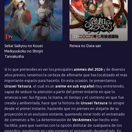
Episodio 188
Episodio 187
Episodio 186
TV
TV
Episodio 185
Sekai Saikyou no Kouei:
Reiwa no Dara-san
Episodio 184
Meikyuukoku no Shinjin
Tansakusha
Episodio 183
Si lo que pretendes es ver los principales
animes del 2026
y de diversos
años previos, tenemos la certeza de afirmarte que has localizado el más
Episodio 182
importante espacio para hacerlo. En esta ocasión, te presentamos
Urusei Yatsura
, el cual es un
anime en sub español
muy entretenido,
Episodio 181
capaz de seducir tu atención a partir del primer instante en que lo
arrancas a ver. Sus figuras, la trama, el tiempo y el contexto en que fue
Episodio 180
creada y ambientada, hace que la historia de
Urusei Yatsura
te atrape
desde el primer instante, haciendo que no pienses en alejarte de su
Episodio 179
proyección ni un exclusivo instante, queriendo mirar todo el entramado
de comienzo a fin. La determinación de
VerAnimes
han hecho esto
Episodio 178
factible, para que cuentas con la opción disfrutar de cualquiera de los
episodios, pendiente en cada instante el entramado desarrollado. En