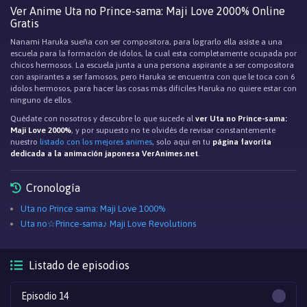
Ver Anime Uta no Prince-sama: Maji Love 2000% Online
Gratis
Nanami Haruka sueña con ser compositora, para lograrlo ella asiste a una
escuela para la formación de ídolos, la cual esta completamente ocupada por
chicos hermosos. La escuela junta a una persona aspirante a ser compositora
con aspirantes a ser famosos, pero Haruka se encuentra con que le toca con 6
idolos hermosos, para hacer las cosas más difíciles Haruka no quiere estar con
ninguno de ellos.
Quédate con nosotros y descubre lo que sucede al
ver Uta no Prince-sama:
Maji Love 2000%
, y por supuesto no te olvidés de revisar constantemente
nuestro
listado con los mejores animes
, solo aqui en tu
página favorita
dedicada a la animación japonesa VerAnimes.net
.
Cronología
Uta no Prince sama: Maji Love 1000%
Uta no☆Prince-sama♪ Maji Love Revolutions
Listado de episodios
Episodio 14