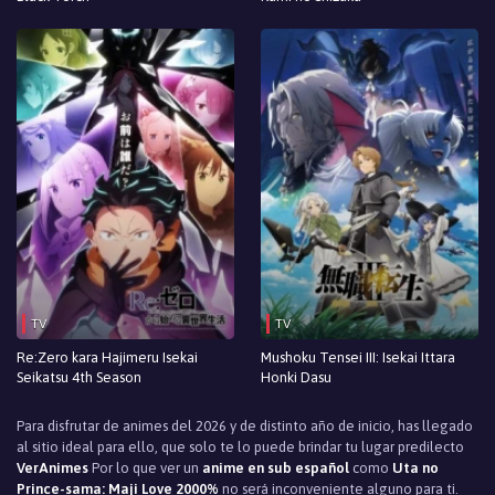
TV
TV
Re:Zero kara Hajimeru Isekai
Mushoku Tensei III: Isekai Ittara
Seikatsu 4th Season
Honki Dasu
Para disfrutar de animes del 2026 y de distinto año de inicio, has llegado
al sitio ideal para ello, que solo te lo puede brindar tu lugar predilecto
VerAnimes
Por lo que ver un
anime en sub español
como
Uta no
Prince-sama: Maji Love 2000%
no será inconveniente alguno para ti.