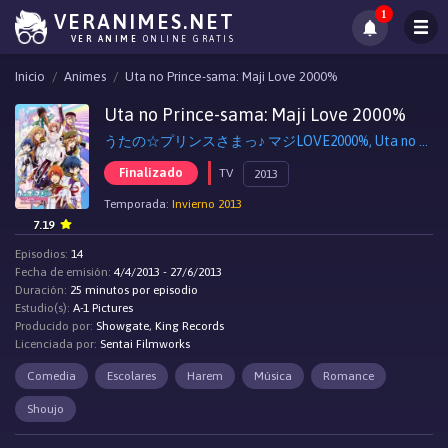
1
VERANIMES.NET
VER ANIME
ONLINE GRATIS
Inicio
Animes
Uta no Prince-sama: Maji Love 2000%
Uta no Prince-sama: Maji Love 2000%
うたの☆プリンスさまっ♪ マジLOVE2000%, Uta no Prince Sama 2
Finalizado
TV
2013
Temporada:
Invierno 2013
7.19
Episodios:
14
Fecha de emisión:
4/4/2013 - 27/6/2013
Duración:
25 minutos por episodio
Estudio(s):
A-1 Pictures
Producido por:
Showgate, King Records
Licenciada por:
Sentai Filmworks
Comedia
Escolares
Harem
Música
Romance
Shoujo